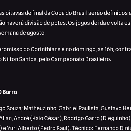
s oitavas de final da Copa do Brasil serão definidos
o haverá divisão de potes. Os jogos de ida e volta e
 semana de agosto.
omisso do Corinthians é no domingo, às 16h, contra
 Nilton Santos, pelo Campeonato Brasileiro.
0 Barra
o Souza; Matheuzinho, Gabriel Paulista, Gustavo Hen
Allan, André (Kaio César), Rodrigo Garro (Dieguinho)
 e Yuri Alberto (Pedro Raul). Técnico: Fernando Dini