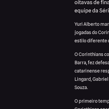
oitavas de fin
equipe da Sér
Yuri Alberto marc
jogadas do Cori
estilo diferente
O Corinthians c
Barra, fez defes
catarinense res
Lingard, Gabrie
Souza.
O primeiro temp