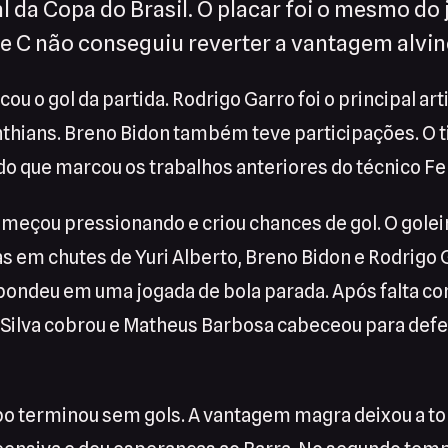
al da Copa do Brasil. O placar foi o mesmo do 
ie C não conseguiu reverter a vantagem alvin
ou o gol da partida. Rodrigo Garro foi o principal ar
nthians. Breno Bidon também teve participações. O
 do que marcou os trabalhos anteriores do técnico Fe
omeçou pressionando e criou chances de gol. O golei
as em chutes de Yuri Alberto, Breno Bidon e Rodrigo 
pondeu em uma jogada de bola parada. Após falta c
l Silva cobrou e Matheus Barbosa cabeceou para def
o terminou sem gols. A vantagem magra deixou a to