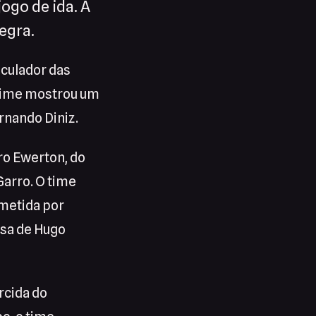
jogo de ida. A
egra.
ticulador das
 time mostrou um
rnando Diniz.
ro Ewerton, do
Garro. O time
ometida por
esa de Hugo
rcida do