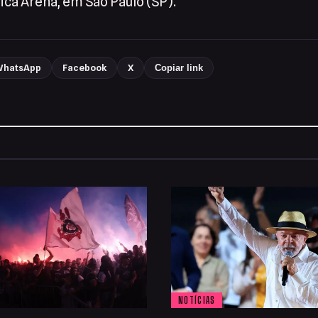
ca Arena, em São Paulo (SP).
hatsApp
Facebook
X
Copiar link
NOTÍCIAS