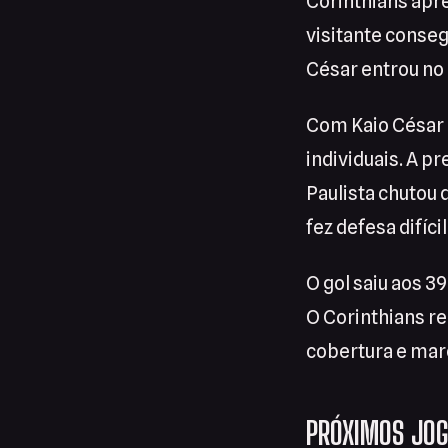
Corinthians apr
visitante conseg
César entrou no 
Com Kaio César p
individuais. A p
Paulista chutou 
fez defesa difícil
O gol saiu aos 3
O Corinthians re
cobertura e mar
PRÓXIMOS JOG