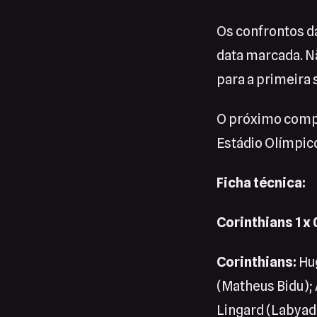
Os confrontos da
data marcada. Nã
para a primeira
O próximo compr
Estádio Olímpico
Ficha técnica:
Corinthians 1 x 
Corinthians:
Hug
(Matheus Bidu); 
Lingard (Labyad)