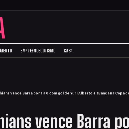
A
IMENTO
EMPREENDEDORISMO
CASA
hians vence Barra por 1 a 0 com gol de Yuri Alberto e avança na Copa d
hians vence Barra por