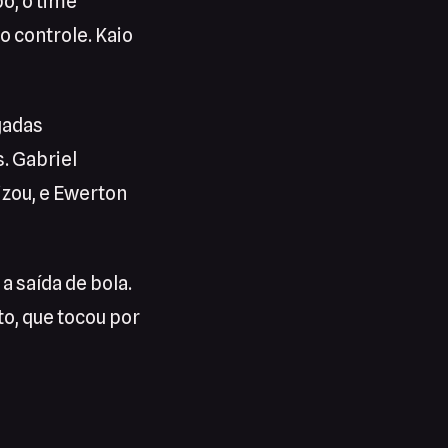
o, o time
o controle. Kaio
ogadas
s. Gabriel
izou, e Ewerton
a saída de bola.
to, que tocou por