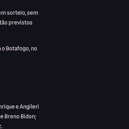
 em sorteio, sem
stão previstos
 o Botafogo, no
rique e Angileri
 e Breno Bidon;
z.