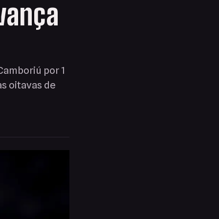
avança
 Camboriú por 1
as oitavas de