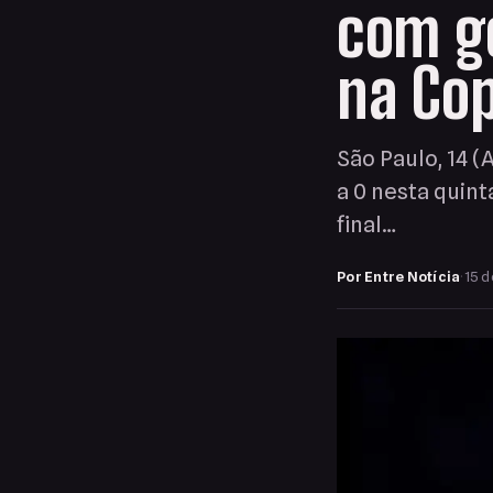
com go
na Cop
São Paulo, 14 (
a 0 nesta quint
final…
Por Entre Notícia
·
15 d