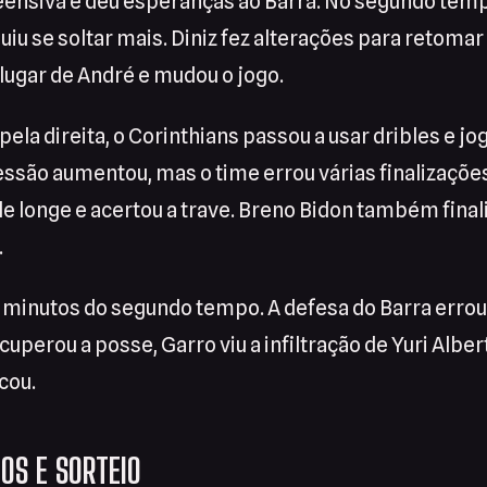
eensiva e deu esperanças ao Barra. No segundo temp
uiu se soltar mais. Diniz fez alterações para retomar 
lugar de André e mudou o jogo.
ela direita, o Corinthians passou a usar dribles e j
ressão aumentou, mas o time errou várias finalizaçõe
de longe e acertou a trave. Breno Bidon também final
.
9 minutos do segundo tempo. A defesa do Barra errou 
cuperou a posse, Garro viu a infiltração de Yuri Alber
cou.
OS E SORTEIO