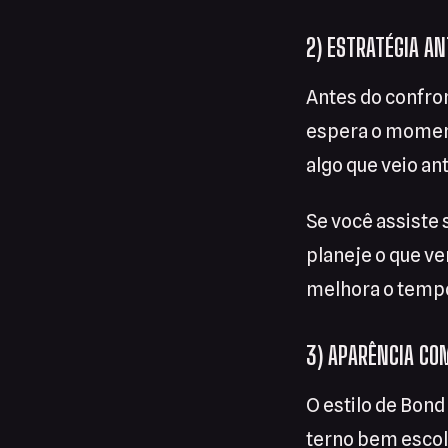
2) ESTRATÉGIA AN
Antes do confron
espera o moment
algo que veio an
Se você assiste 
planeje o que ver
melhora o tempo
3) APARÊNCIA CO
O estilo de Bond
terno bem escolh