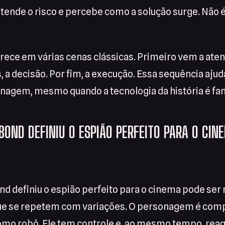
ende o risco e percebe como a solução surge. Não é
rece em várias cenas clássicas. Primeiro vem a ate
, a decisão. Por fim, a execução. Essa sequência ajud
onagem, mesmo quando a tecnologia da história é fan
OND DEFINIU O ESPIÃO PERFEITO PARA O CIN
 definiu o espião perfeito para o cinema pode se
que se repetem com variações. O personagem é com
mo robô. Ele tem controle e, ao mesmo tempo, reag