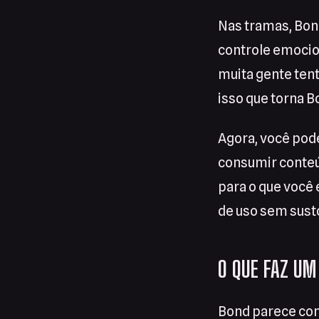
Nas tramas, Bon
controle emocion
muita gente tent
isso que torna 
Agora, você pode
consumir conteú
para o que você
de uso sem susto
O QUE FAZ UM
Bond parece conv