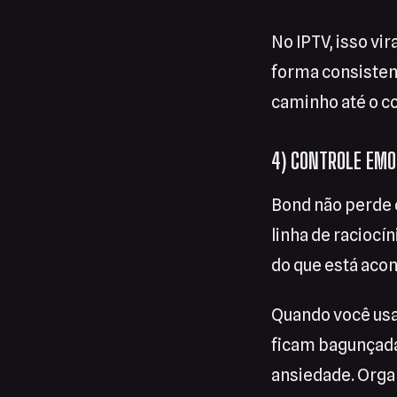
No IPTV, isso vi
forma consisten
caminho até o co
4) CONTROLE EMO
Bond não perde 
linha de raciocí
do que está aco
Quando você usa 
ficam bagunçada
ansiedade. Organ