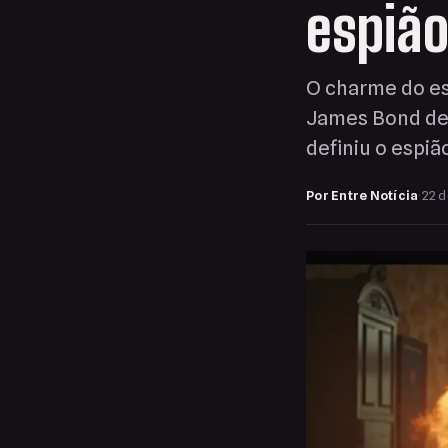
espião
O charme do es
James Bond def
definiu o espiã
Por Entre Notícia
·
22 d