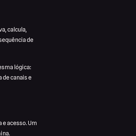
a, calcula,
nsequência de
mesma lógica:
a de canais e
na e acesso. Um
ina.