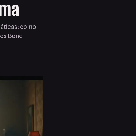
ema
ráticas: como
mes Bond