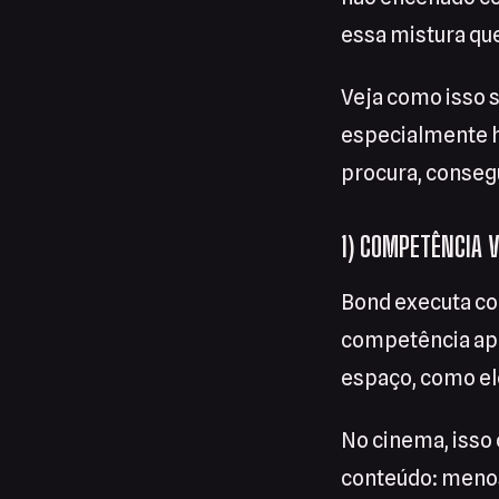
essa mistura qu
Veja como isso s
especialmente h
procura, consegu
1) COMPETÊNCIA V
Bond executa co
competência apa
espaço, como ele
No cinema, isso 
conteúdo: menos