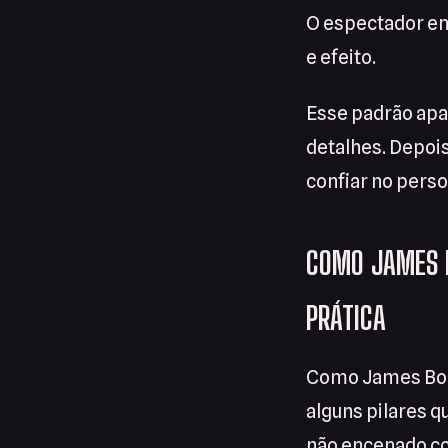
O espectador ent
e efeito.
Esse padrão apa
detalhes. Depois
confiar no pers
COMO JAMES B
PRÁTICA
Como James Bond
alguns pilares 
não encenado co