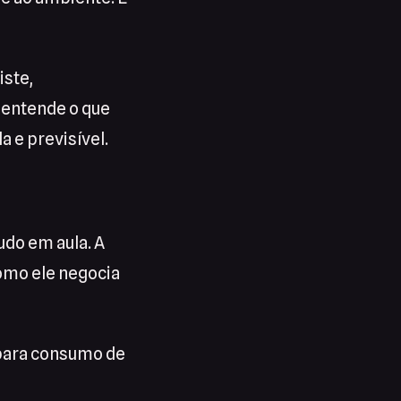
iste,
 entende o que
 e previsível.
udo em aula. A
omo ele negocia
e para consumo de