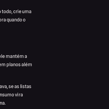
 todo, crie uma
ora quando o
 ele mantém a
 tem planos além
va, se as listas
onsumo vira
na.