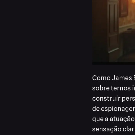
Como James Bo
sobre ternos 
construir per
de espionagem
que a atuação,
sensação clara