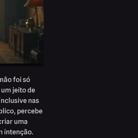
não foi só
 um jeito de
inclusive nas
blico, percebe
criar uma
m intenção.