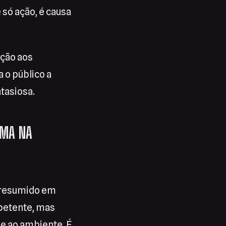
 só ação, é causa
nção aos
a o público a
tasiosa.
EMA NA
r resumido em
petente, mas
e ao ambiente. É