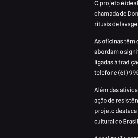
O projeto é idea
chamada de Doné
rituais de lavag
As oficinas têm
abordam o signif
ligadas à tradiç
telefone (61) 99
Além das ativida
ação de resistênc
projeto destaca 
cultural do Bras