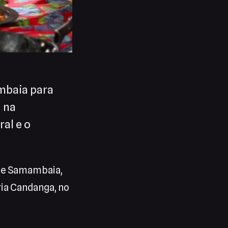
mbaia para
, na
al e o
 de Samambaia,
ria Candanga, no