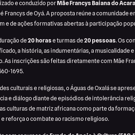
lizado e conduzido por
Mãe Francys Baiana do Acara
 Francys de Oyá. A proposta reúne a comunidade e
em e de ações formativas abertas à participação popu
 duração de
20 horas
e turmas de
20 pessoas
. Os co
icado, a história, as indumentárias, a musicalidade e 
ão. As inscrições são feitas diretamente com Mãe Fra
560-1695.
des culturais e religiosas, o Águas de Oxalá se apr
ia e diálogo diante de episódios de intolerância reli
as culturas de matriz africana como parte da formaç
il e reforça o combate ao racismo religioso.