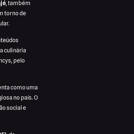
jé
, também
m torno de
lar.
nteúdos
a culinária
ncys, pelo
esenta como uma
giosa no país. O
ão social e