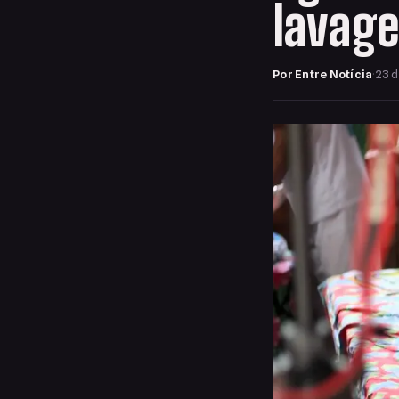
lavag
Por Entre Notícia
·
23 d