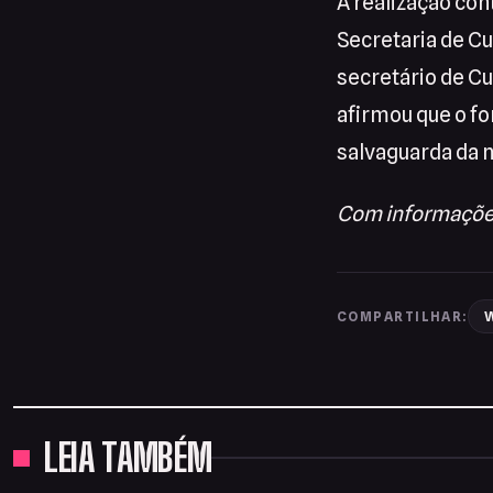
A realização co
Secretaria de Cu
secretário de Cu
afirmou que o f
salvaguarda da m
Com informações
W
COMPARTILHAR:
LEIA TAMBÉM