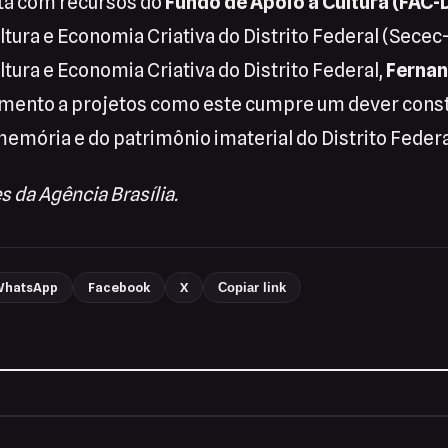
nta com recursos do
Fundo de Apoio à Cultura (FAC-
ltura e Economia Criativa do Distrito Federal (Secec
ltura e Economia Criativa do Distrito Federal,
Ferna
omento a projetos como este cumpre um dever const
emória e do patrimônio imaterial do Distrito Federa
 da Agência Brasília.
hatsApp
Facebook
X
Copiar link