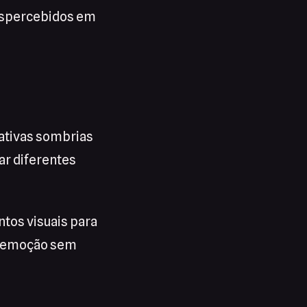
despercebidos em
ativas sombrias
r diferentes
tos visuais para
m emoção sem