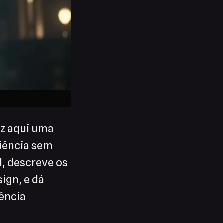
az aqui uma
riência sem
l, descreve os
ign, e dá
iência