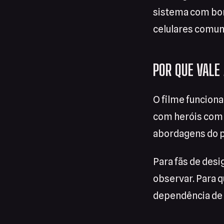
sistema com bom
celulares comun
POR QUE VALE 
O filme funcion
com heróis comp
abordagens do 
Para fãs de des
observar. Para 
dependência de 