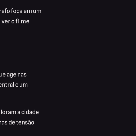
ágrafo foca em um
 ver o filme
ue age nas
entral e um
ploram a cidade
nas de tensão