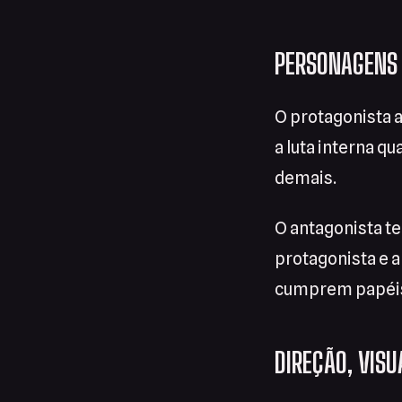
PERSONAGENS 
O protagonista 
a luta interna q
demais.
O antagonista t
protagonista e 
cumprem papéis 
DIREÇÃO, VIS