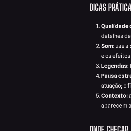
DICAS PRÁTICA
Qualidade 
detalhes de 
Som:
use si
e os efeitos
Legendas:
Pausa estr
atuação; o f
Contexto:
a
aparecem a
ONDE CHECAR