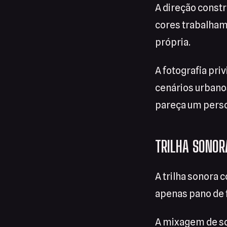
A direção constr
cores trabalham
própria.
A fotografia pri
cenários urbanos
pareça um pers
TRILHA SONOR
A trilha sonora 
apenas pano de
A mixagem de som