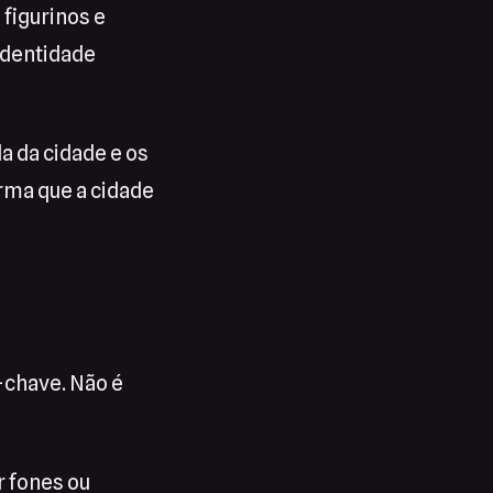
 figurinos e
identidade
a da cidade e os
rma que a cidade
s-chave. Não é
r fones ou