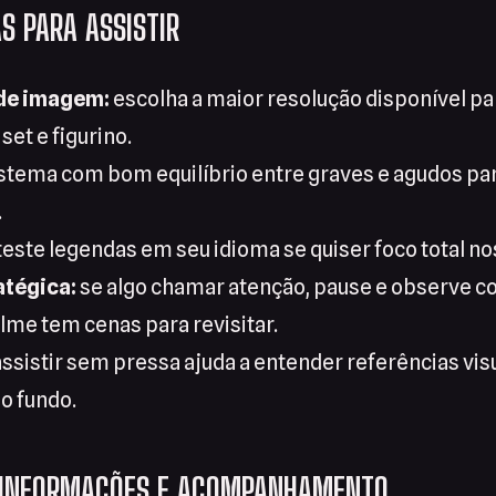
S PARA ASSISTIR
de imagem:
escolha a maior resolução disponível p
set e figurino.
stema com bom equilíbrio entre graves e agudos para 
.
teste legendas em seu idioma se quiser foco total no
atégica:
se algo chamar atenção, pause e observe 
ilme tem cenas para revisitar.
ssistir sem pressa ajuda a entender referências vis
o fundo.
 INFORMAÇÕES E ACOMPANHAMENTO