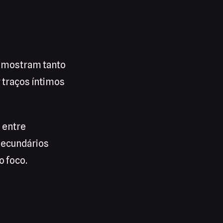
e mostram tanto
r traços íntimos
 entre
secundários
o foco.