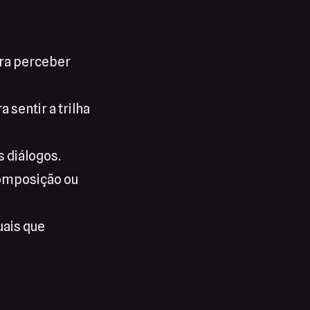
ara perceber
sentir a trilha
s diálogos.
composição ou
uais que