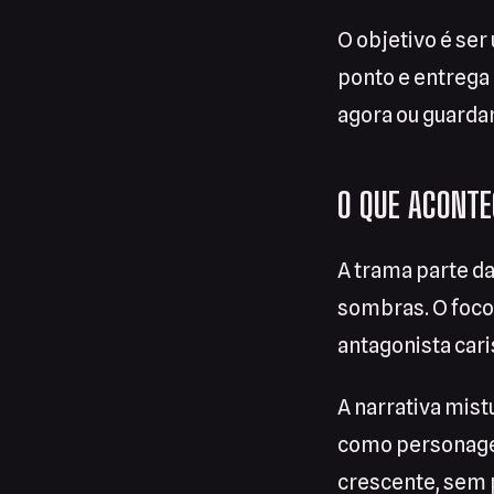
O objetivo é ser
ponto e entrega 
agora ou guarda
O QUE ACONTE
A trama parte d
sombras. O foco
antagonista car
A narrativa mis
como personagem
crescente, sem 