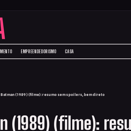
A
IMENTO
EMPREENDEDORISMO
CASA
›
Batman (1989) (filme): resumo sem spoilers, bem direto
 (1989) (filme): re