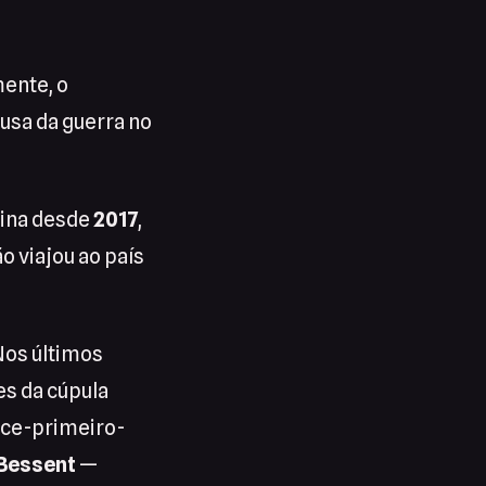
mente, o
ausa da guerra no
hina desde
2017
,
o viajou ao país
Nos últimos
es da cúpula
ice-primeiro-
 Bessent
—