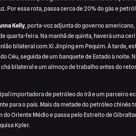
z. Por essa rota, passa cerca de 20% do gás e petró
Anna Kelly
, porta-voz adjunta do governo americano
 de quarta-feira. Na manhã de quinta, haverá uma ce
nião bilateral com Xi Jinping em Pequim. À tarde, es
 do Céu, seguida de um banquete de Estado à noite. N
 chá bilateral e um almoço de trabalho antes do ret
cipal importadora de petróleo do Irã e um parceiro 
nte para o país. Mais da metade do petróleo chinês 
 do Oriente Médio e passa pelo Estreito de Gibralta
uisa Kpler.