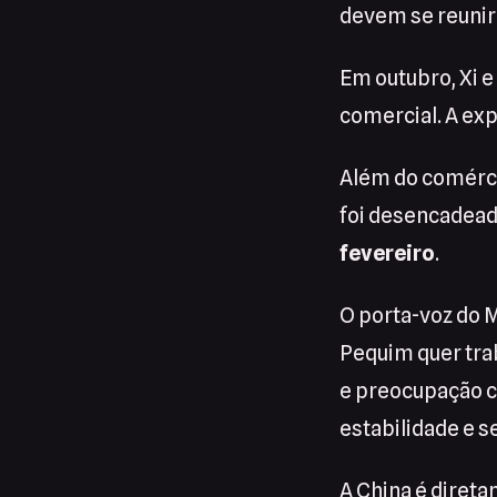
devem se reunir
Em outubro, Xi 
comercial. A exp
Além do comércio
foi desencadeado
fevereiro
.
O porta-voz do M
Pequim quer tra
e preocupação co
estabilidade e 
A China é diret