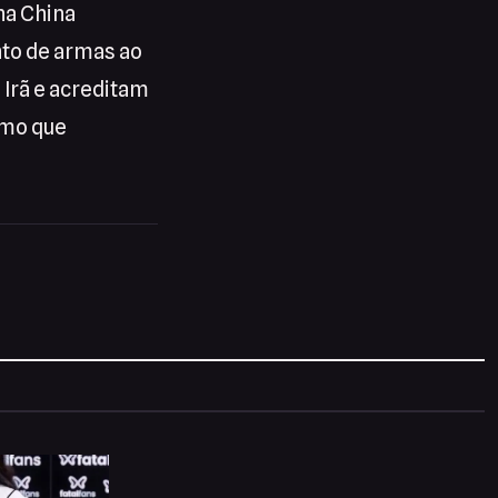
na China
nto de armas ao
 Irã e acreditam
smo que