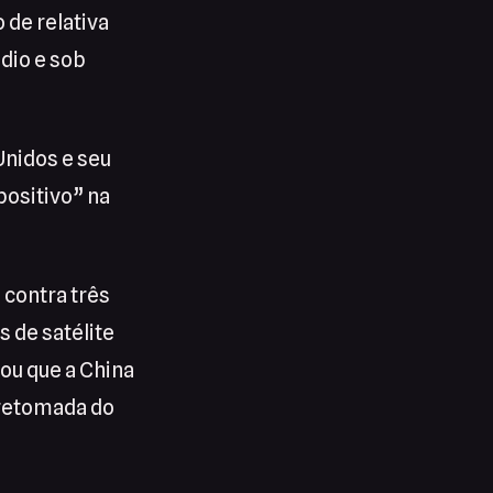
 de relativa
édio e sob
Unidos e seu
positivo” na
 contra três
 de satélite
ou que a China
 retomada do