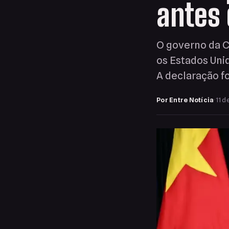
antes 
O governo da C
os Estados Unid
A declaração fo
Por Entre Notícia
·
11 d