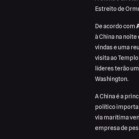
Estreito de Ormu
De acordo com
à China na noite
vindas e uma reu
visita ao Templo
líderes terão um
Washington.
A China é a prin
político importa
via marítima vem
empresa de pesq