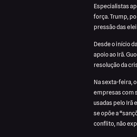
Especialistas ap
força. Trump, po
pressão das ele
Desde o início d
apoio ao Irã. Gu
resolução da cri
Na sexta-feira,
empresas com se
usadas pelo Irã 
se opõe a “sançõ
conflito, não ex