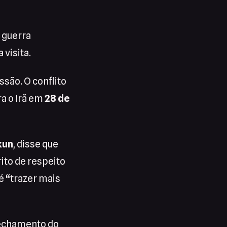
 guerra
 visita.
ssão. O conflito
a o Irã em
28 de
kun
, disse que
ito de respeito
é “trazer mais
fechamento do