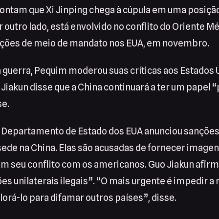
ontam que Xi Jinping chega à cúpula em uma posição
r outro lado, está envolvido no conflito do Oriente M
ições de meio de mandato nos EUA, em novembro.
a guerra, Pequim moderou suas críticas aos Estados 
o Jiakun disse que a China continuará a ter um papel “
se.
 o Departamento de Estado dos EUA anunciou sanções
de na China. Elas são acusadas de fornecer imagens
em seu conflito com os americanos. Guo Jiakun afirm
es unilaterais ilegais”. “O mais urgente é impedir a
plorá-lo para difamar outros países”, disse.