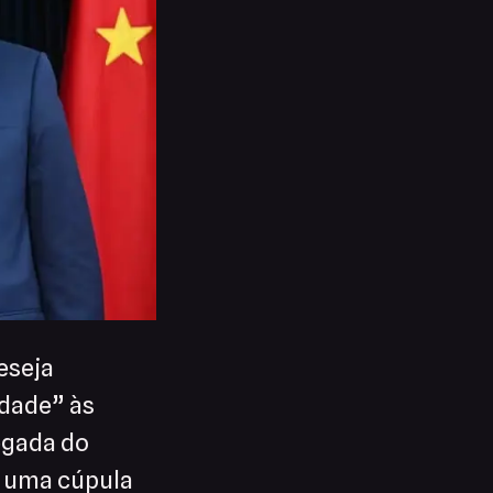
eseja
idade” às
hegada do
a uma cúpula