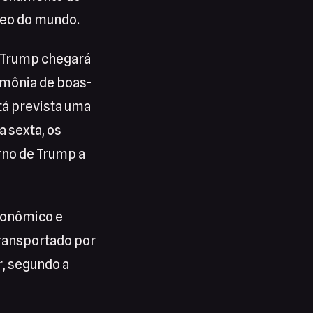
leo do mundo.
, Trump chegará
rimônia de boas-
tá prevista uma
a sexta, os
orno de Trump a
econômico e
transportado por
r, segundo a