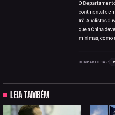
O Departamento
continental e e
Irã. Analistas d
que a China dev
mínimas, como e
W
COMPARTILHAR:
LEIA TAMBÉM