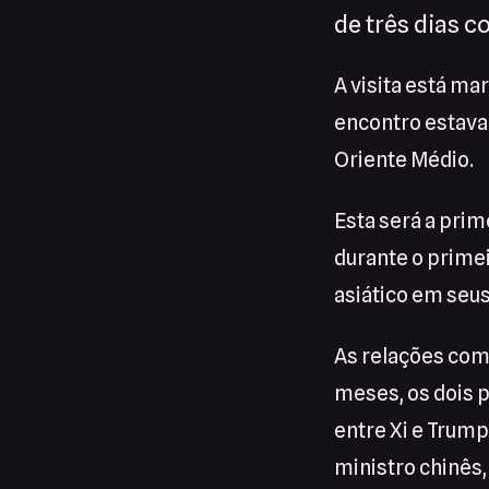
de três dias co
A visita está ma
encontro estava 
Oriente Médio.
Esta será a prim
durante o prime
asiático em seus
As relações com
meses, os dois p
entre Xi e Trum
ministro chinês