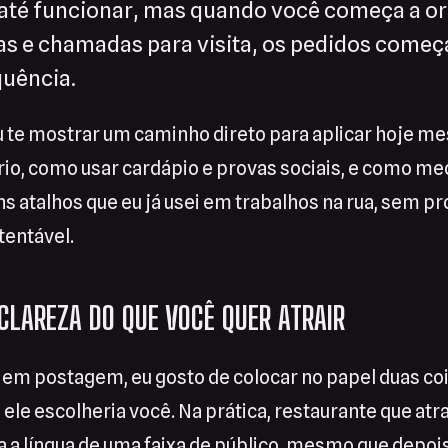
té funcionar, mas quando você começa a or
rias e chamadas para visita, os pedidos come
uência.
u te mostrar um caminho direto para aplicar hoje m
rio, como usar cardápio e provas sociais, e como med
uns atalhos que eu já usei em trabalhos na rua, sem p
tentável.
LAREZA DO QUE VOCÊ QUER ATRAIR
 em postagem, eu gosto de colocar no papel duas co
e ele escolheria você. Na prática, restaurante que atr
la a língua de uma faixa de público, mesmo que depoi