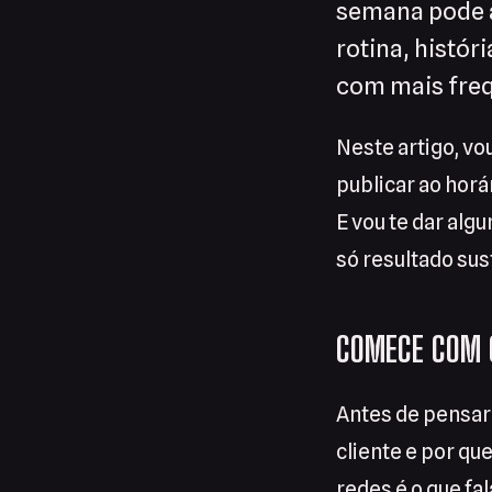
semana pode a
rotina, histó
com mais freq
Neste artigo, vo
publicar ao horá
E vou te dar alg
só resultado sus
COMECE COM C
Antes de pensar
cliente e por qu
redes é o que fa