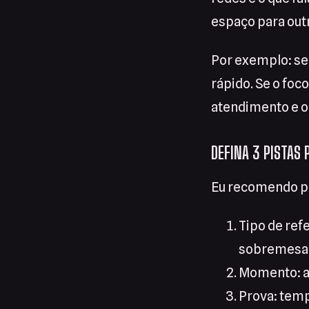
espaço para out
Por exemplo: se 
rápido. Se o foc
atendimento e o
DEFINA 3 PISTAS 
Eu recomendo pe
Tipo de ref
sobremesa 
Momento: al
Prova: temp