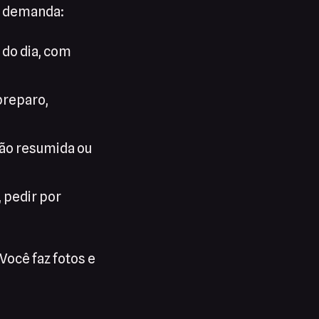
a demanda:
do dia, com
preparo,
ção resumida ou
 pedir por
Você faz fotos e