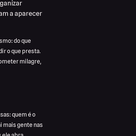
ganizar
çam a aparecer
esmo: do que
ir o que presta.
rometer milagre,
isas: quem é o
ai mais gente nas
s ele abra