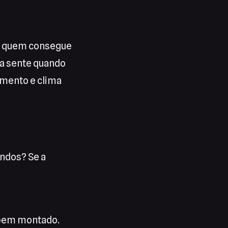
a, quem consegue
oa sente quando
imento e clima
undos? Se a
 bem montado.