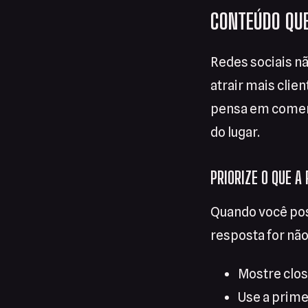
CONTEÚDO QUE
Redes sociais n
atrair mais clie
pensa em comer a
do lugar.
PRIORIZE O QUE 
Quando você pos
resposta for não,
Mostre clos
Use a prim