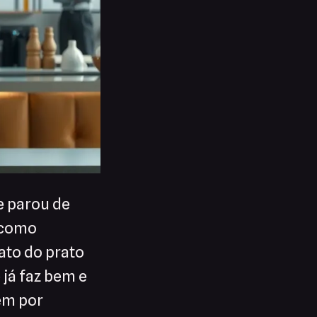
e parou de
s como
ato do prato
já faz bem e
em por