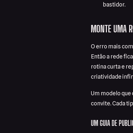
bastidor.
MONTE UMA RO
O erro mais com
Então a rede fica
rotina curta e r
criatividade infin
Um modelo que c
convite. Cada ti
UM GUIA DE PUBL