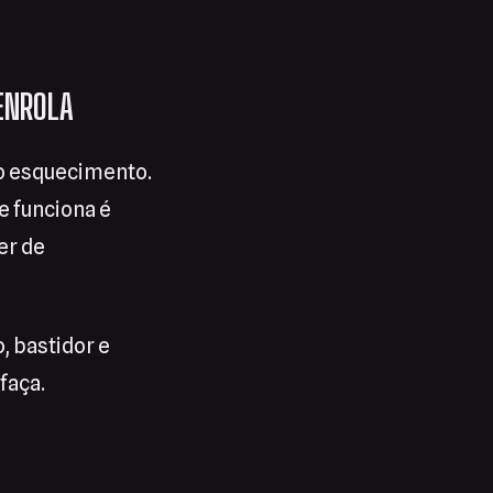
ENROLA
no esquecimento.
ue funciona é
er de
, bastidor e
faça.