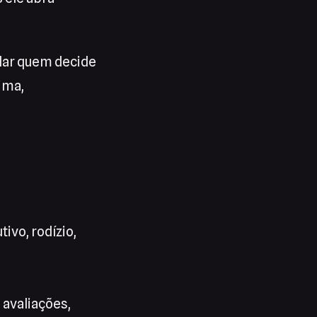
udar quem decide
lima,
ivo, rodízio,
 avaliações,