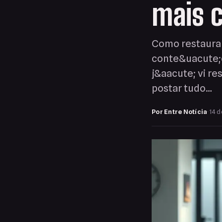
mais c
Como restauran
conte&uacute;d
j&aacute; vi r
postar tudo…
Por Entre Notícia
·
14 d