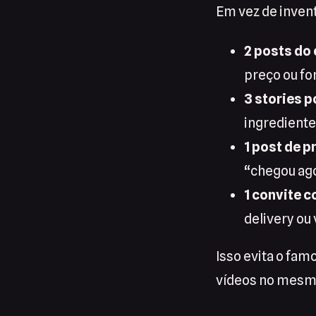
Em vez de inven
2 posts do
preço ou fo
3 stories p
ingrediente
1 post de p
“chegou ago
1 convite 
delivery ou 
Isso evita o fam
vídeos no mesmo