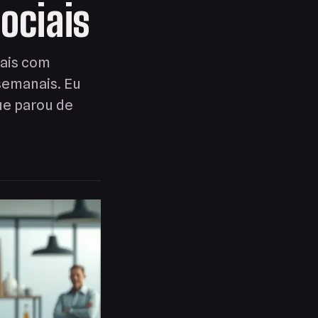
ociais
iais com
semanais. Eu
ue parou de