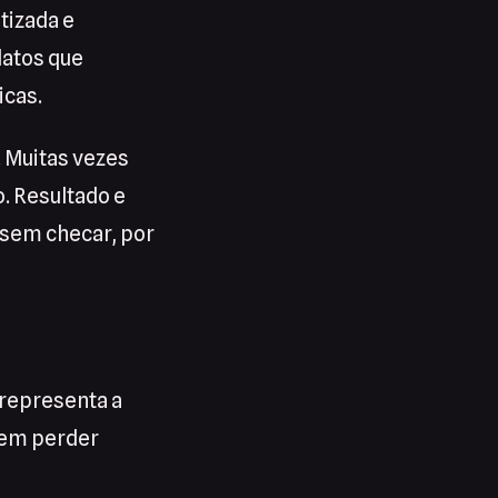
tizada e
latos que
icas.
 Muitas vezes
 Resultado e
r sem checar, por
representa a
dem perder