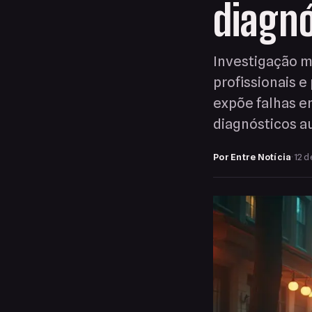
diagnó
Investigação m
profissionais 
expõe falhas e
diagnósticos 
Por Entre Notícia
·
12 d