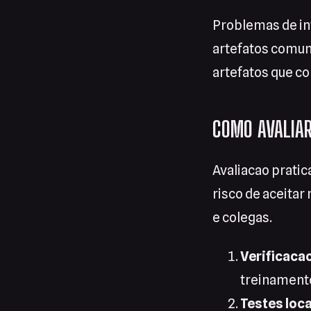
Problemas de in
artefatos comu
artefatos que co
COMO AVALIA
Avaliacao pratic
risco de aceitar
e colegas.
Verificaca
treinament
Testes loca