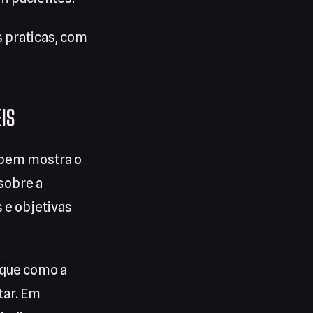
 praticas, com
IS
mbem mostra o
sobre a
 e objetivas
ique como a
tar. Em