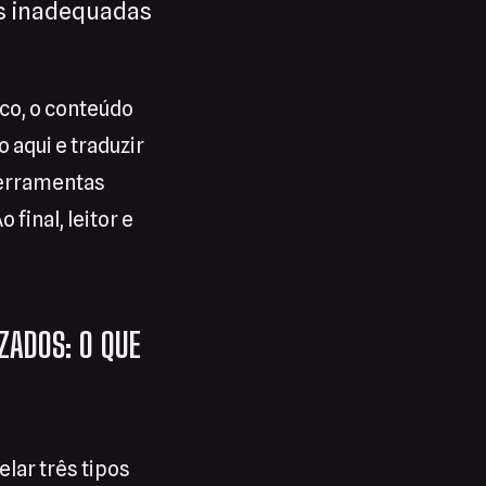
es inadequadas
co, o conteúdo
o aqui e traduzir
ferramentas
final, leitor e
ZADOS: O QUE
lar três tipos