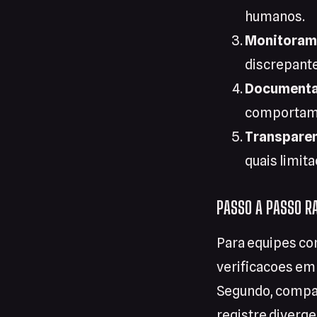
humanos.
Monitorame
discrepante
Documenta
comportame
Transparen
quais limit
PASSO A PASSO RA
Para equipes co
verificacoes em 
Segundo, compar
registre diverge