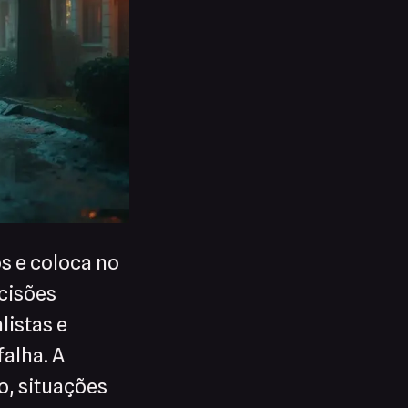
s e coloca no
ecisões
listas e
alha. A
, situações