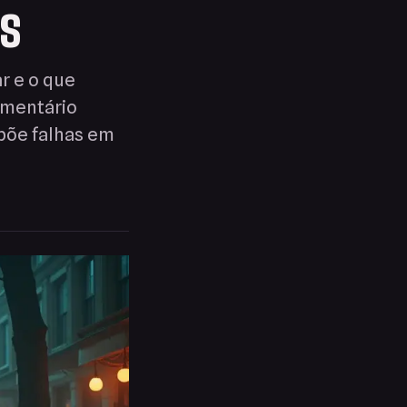
s
r e o que
umentário
põe falhas em