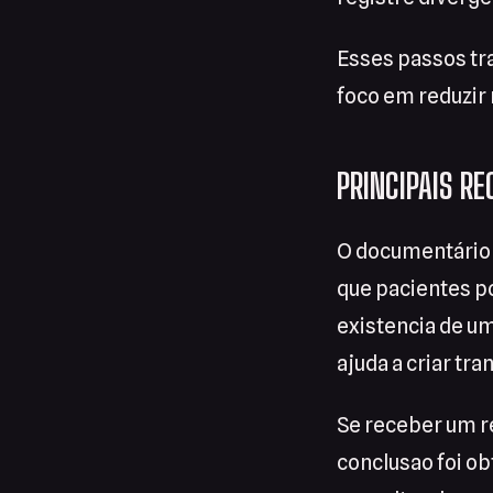
Esses passos t
foco em reduzir 
PRINCIPAIS R
O documentário 
que pacientes p
existencia de u
ajuda a criar tr
Se receber um r
conclusao foi o