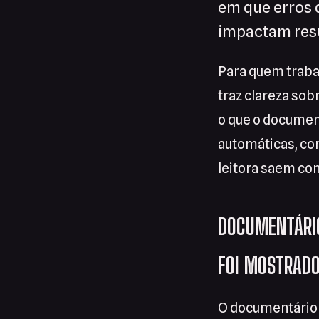
em que erros 
impactam res
Para quem traba
traz clareza sobr
o que o documen
automáticas, con
leitora saem com
DOCUMENTÁRIO
FOI MOSTRAD
O documentário 