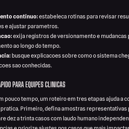
nto continuo:
estabeleca rotinas para revisar res
s e ajustar parametros.
cao:
exija registros de versionamento e mudancas 
nto ao longo do tempo.
cia:
busque explicacoes sobre como o sistema cheg
acoes sao conhecidas.
PIDO PARA EQUIPES CLINICAS
m pouco tempo, um roteiro em tres etapas ajuda a c
pratica. Primeiro, defina amostras representativas 
e dez a trinta casos com laudo humano independent
ncias e priorize ajustes nos casos que mais impact