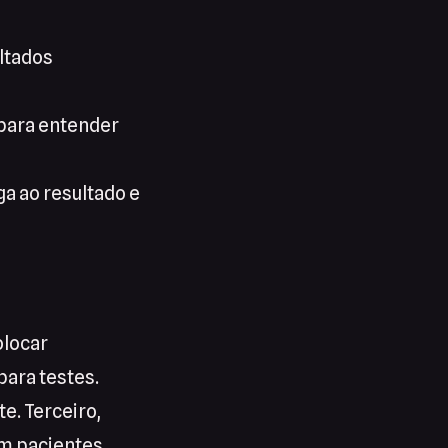
ultados
para entender
a ao resultado e
olocar
para testes.
e. Terceiro,
am pacientes.