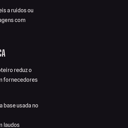
s a ruidos ou
magens com
CA
teiro reduz o
com fornecedores
a base usada no
m laudos