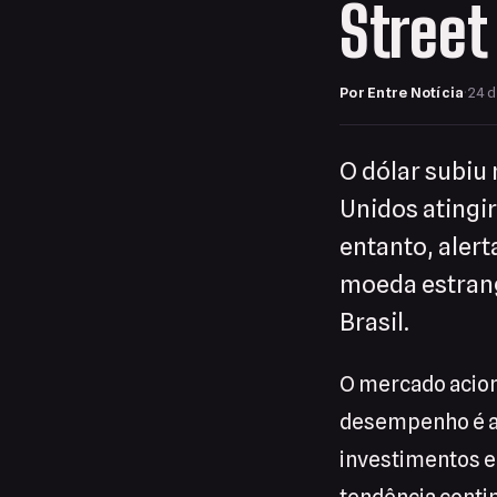
Street
Por Entre Notícia
·
24 d
O dólar subiu
Unidos atingi
entanto, alert
moeda estrang
Brasil.
O mercado acion
desempenho é at
investimentos em