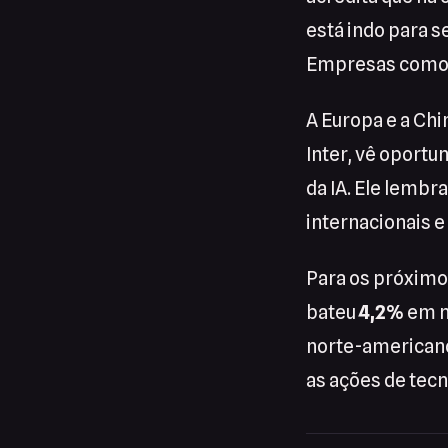
está indo para s
Empresas como 
A Europa e a Ch
Inter, vê oportun
da IA. Ele lembr
internacionais e
Para os próximo
bateu
4,2%
em ma
norte-americano
as ações de tecn