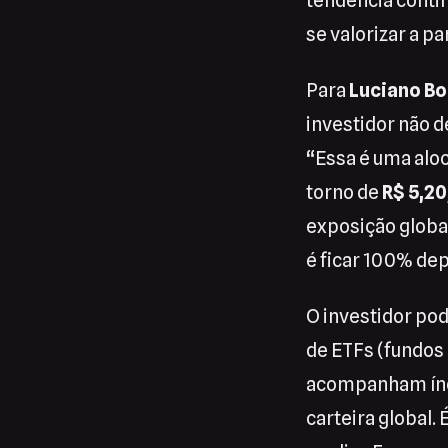
tendência contin
se valorizar a pa
Para
Luciano Bo
investidor não d
“Essa é uma aloc
torno de
R$ 5,20
exposição globa
é ficar 100% depe
O investidor pod
de ETFs (fundos
acompanham índi
carteira global.