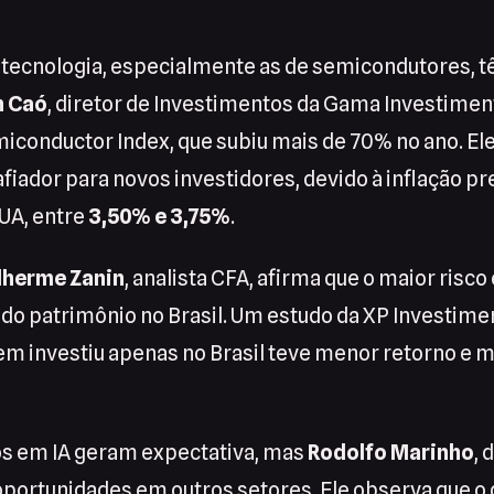
tecnologia, especialmente as de semicondutores, 
n Caó
, diretor de Investimentos da Gama Investiment
iconductor Index, que subiu mais de 70% no ano. Ele
iador para novos investidores, devido à inflação pr
EUA, entre
3,50% e 3,75%
.
lherme Zanin
, analista CFA, afirma que o maior risc
 do patrimônio no Brasil. Um estudo da XP Investime
em investiu apenas no Brasil teve menor retorno e m
s em IA geram expectativa, mas
Rodolfo Marinho
, 
oportunidades em outros setores. Ele observa que o