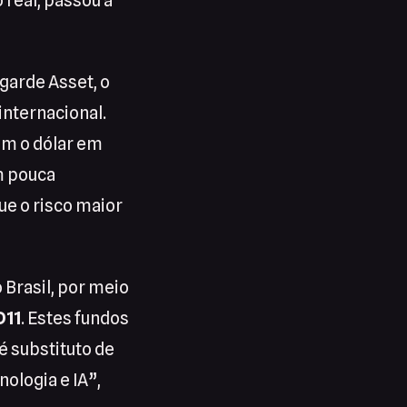
 real, passou a
garde Asset, o
internacional.
om o dólar em
m pouca
ue o risco maior
 Brasil, por meio
D11
. Estes fundos
 substituto de
ologia e IA”,