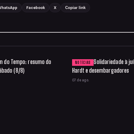
hatsApp
Facebook
X
Copiar link
m do Tempo: resumo do
Solidariedade à ju
NOTÍCIAS
ábado (8/8)
Hardt e desembargadores
07 de ago.