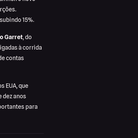
orções.
subindo 15%.
o Garret
, do
ligadas à corrida
de contas
os EUA, que
e dez anos
portantes para