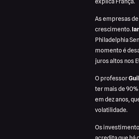
explica França.
As empresas de 
crescimento.
Ia
Philadelphia Sem
momento é desaf
juros altos nos 
O professor
Gui
ter mais de 90%
em dez anos, qu
volatilidade.
Os investimento
acredita que há 