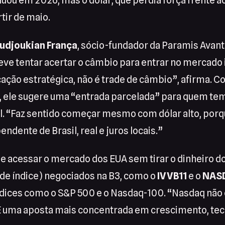
uou em 2026, mas o dólar, que perdia força frente ao
rtir de maio.
udjoukian França
, sócio-fundador da Paramis Avant
eve tentar acertar o câmbio para entrar no mercado 
ação estratégica, não é trade de câmbio”, afirma. C
, ele sugere uma “entrada parcelada” para quem te
l. “Faz sentido começar mesmo com dólar alto, porq
ndente de Brasil, real e juros locais.”
e acessar o mercado dos EUA sem tirar o dinheiro do
 de índice) negociados na B3, como o
IVVB11
e o
NAS
ces como o S&P 500 e o Nasdaq-100. “Nasdaq não é
 É uma aposta mais concentrada em crescimento, tecn