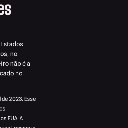
es
 Estados
os, no
iro não é a
icado no
 de 2023. Esse
aos
dos EUA. A