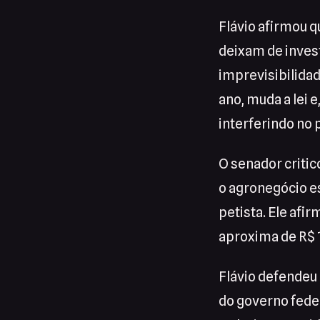
Flávio afirmou q
deixam de invest
imprevisibilidad
ano, muda a lei
interferindo no 
O senador critic
o agronegócio e
petista. Ele afir
aproxima de R$ 1
Flávio defendeu 
do governo fede