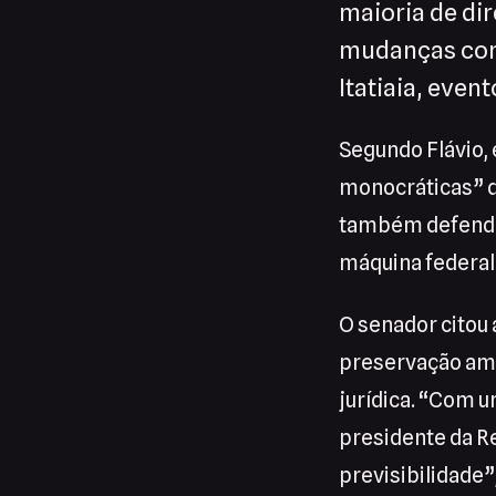
maioria de di
mudanças cons
Itatiaia, even
Segundo Flávio, 
monocráticas” q
também defendeu
máquina federal
O senador citou
preservação amb
jurídica. “Com 
presidente da Re
previsibilidade”,