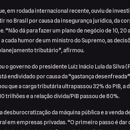
ue, em rodada internacional recente, ouviu de invest
ir no Brasil por causa da insegurança jurídica, da co
e. “Não dá para fazer um plano de negócio de 10, 20 a
 e, a cada humor de um ministro do Supremo, as deci
planejamento tributário”, afirmou.
ou o governo do presidente Luiz Inácio Lula da Silva (
stá endividado por causa da “gastança desenfreada”
mou que a carga tributária ultrapassou 32% do PIB, a d
0 trilhões e a relação dívida/PIB passou de 80%.
a desburocratização da máquina pública e a venda d
ral em empresas privadas. “O primeiro passo é dar