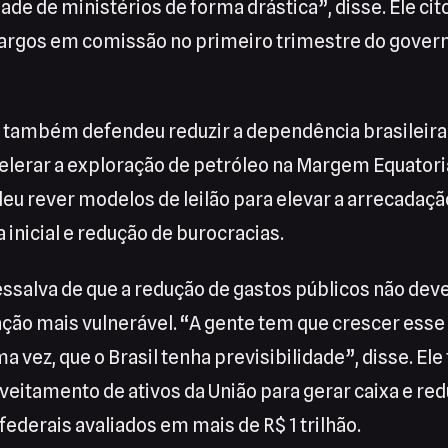
ade de ministérios de forma drástica”, disse. Ele cit
cargos em comissão no primeiro trimestre do gover
 também defendeu reduzir a dependência brasileira d
elerar a exploração de petróleo na Margem Equatoria
deu rever modelos de leilão para elevar a arrecadaç
 inicial e redução de burocracias.
essalva de que a redução de gastos públicos não dev
ação mais vulnerável. “A gente tem que crescer esse
ma vez, que o Brasil tenha previsibilidade”, disse. E
eitamento de ativos da União para gerar caixa e red
federais avaliados em mais de R$ 1 trilhão.