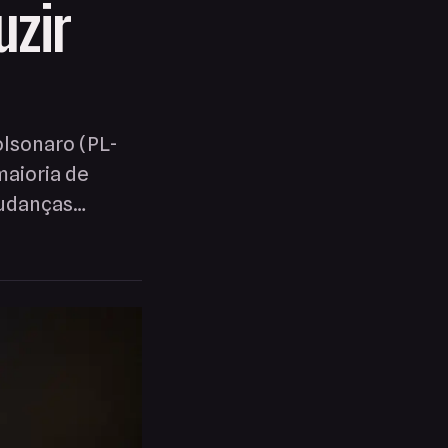
uzir
olsonaro (PL-
maioria de
mudanças…