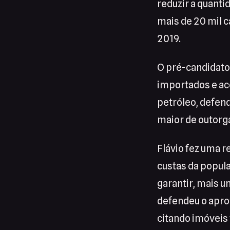
reduzir a quantid
mais de 20 mil 
2019.
O pré-candidato
importados e ac
petróleo, defen
maior de outorga
Flávio fez uma r
custas da popul
garantir, mais u
defendeu o aprov
citando imóveis 