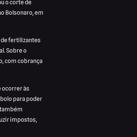
ou o corte de
no Bolsonaro, em
e fertilizantes
l. Sobre o
ão, com cobrança
e ocorrer às
 bolo para poder
le também
uzir impostos,