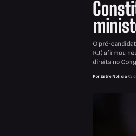
Consti
minist
O pré-candidat
RJ) afirmou ne
direita no Con
Por Entre Notícia
·
02 d