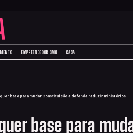
A
IMENTO
EMPREENDEDORISMO
CASA
 quer base para mudar Constituição e defende reduzir ministérios
 quer base para mud