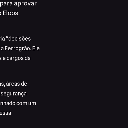
 para aprovar
o Eloos
ria “decisões
a Ferrogrão. Ele
 e cargos da
s, áreas de
insegurança
linhado com um
 essa