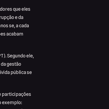
idores que eles
rrupção e da
nos se, a cada
sões acabam
PT). Segundo ele,
 da gestão
ívida pública se
e participações
 o exemplo: