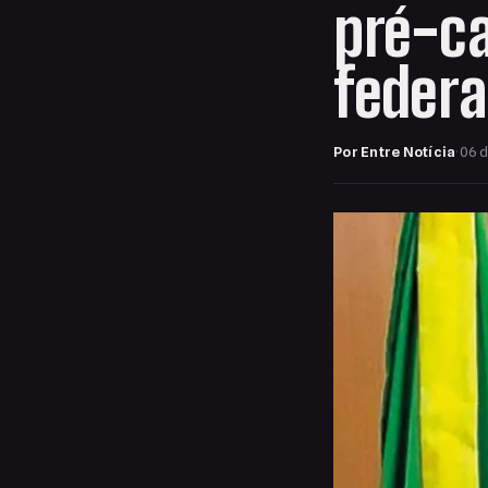
pré-ca
federa
Por Entre Notícia
·
06 d