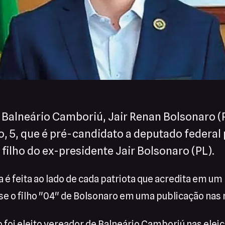
 Balneário Camboriú, Jair Renan Bolsonaro (
, 5, que é pré-candidato a deputado federal 
é filho do ex-presidente Jair Bolsonaro (PL).
é feita ao lado de cada patriota que acredita em um Br
se o filho "04" de Bolsonaro em uma publicação nas 
foi eleito vereador de Balneário Camboriú nas elei