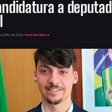
ndidatura a deputa
l
e julho de 2026
·
1 min de leitura