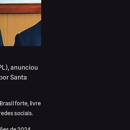
PL), anunciou
por Santa
asil forte, livre
redes sociais.
ções de 2024.