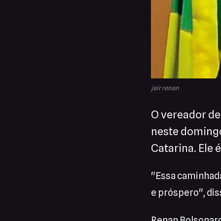
jair renan
O vereador de
neste domingo
Catarina. Ele 
"Essa caminhada 
e próspero", dis
Renan Bolsonaro 