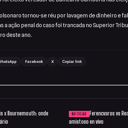
Bolsonaro tornou-se réu por lavagem de dinheiro e fa
a ação penal do caso foi trancada no Superior Tribu
ro deste ano.
hatsApp
Facebook
X
Copiar link
is x Bournemouth: onde
Ferencvaros vs Re
NOTÍCIAS
rário
amistoso en vivo