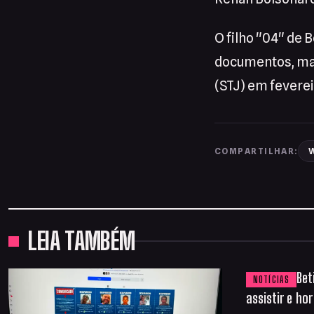
O filho "04" de 
documentos, mas 
(STJ) em feverei
W
COMPARTILHAR:
LEIA TAMBÉM
Bet
NOTÍCIAS
assistir e ho