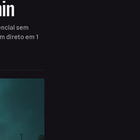
min
encial sem
m direto em 1