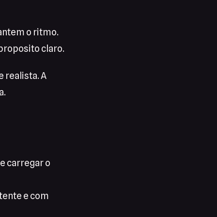
antem o ritmo.
roposito claro.
realista. A
a.
e carregar o
etente e com