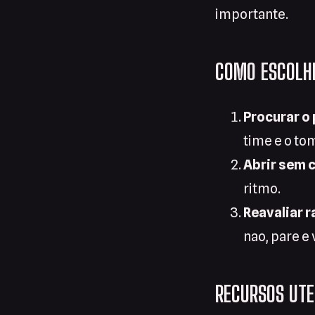
importante.
COMO ESCOLHE
Procurar o 
time e o to
Abrir sem
ritmo.
Reavaliar r
nao, pare e 
RECURSOS UTE