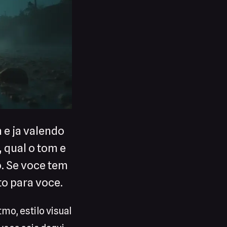
 e ja valendo
 qual o tom e
. Se voce tem
to para voce.
mo, estilo visual