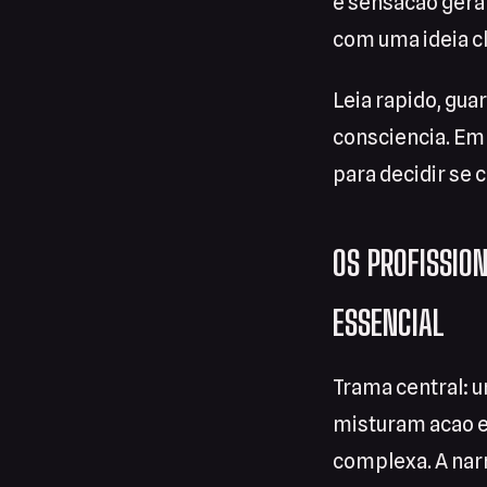
e sensacao geral.
com uma ideia c
Leia rapido, gua
consciencia. Em 
para decidir se 
OS PROFISSIO
ESSENCIAL
Trama central: 
misturam acao e
complexa. A nar