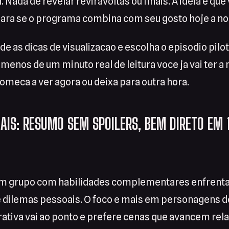
 Nada de revelar reviravoltas ou finais. A ideia e que
lara se o programa combina com seu gosto hoje a noi
rde as dicas de visualizacao e escolha o episodio pil
menos de um minuto real de leitura voce ja vai ter a
comeca a ver agora ou deixa para outra hora.
NAIS: RESUMO SEM SPOILERS, BEM DIRETO EM 
um grupo com habilidades complementares enfrenta
 dilemas pessoais. O foco e mais em personagens 
rativa vai ao ponto e prefere cenas que avancem re