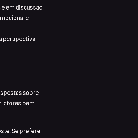
ue em discussao.
mocional e
a perspectiva
respostas sobre
r: atores bem
ste. Se prefere