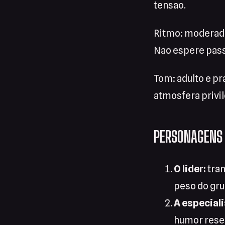
tensao.
Ritmo: moderado
Nao espere pass
Tom: adulto e p
atmosfera privi
PERSONAGENS
O lider:
tran
peso do gru
A especiali
humor rese