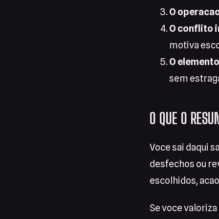
O operacao
O conflito 
motiva esco
O elemento
sem estraga
O QUE O RESU
Voce sai daqui s
desfechos ou re
escolhidos, aca
Se voce valoriza