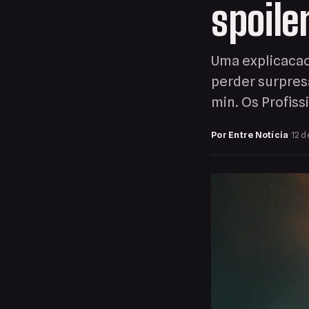
spoile
Uma explicacao
perder surpres
min. Os Profiss
Por Entre Notícia
·
12 d