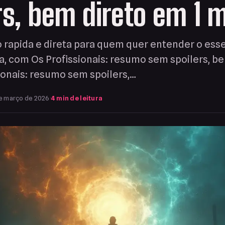
rs, bem direto em 1 
 rapida e direta para quem quer entender o ess
a, com Os Profissionais: resumo sem spoilers, be
ionais: resumo sem spoilers,…
e março de 2026
·
4 min de leitura