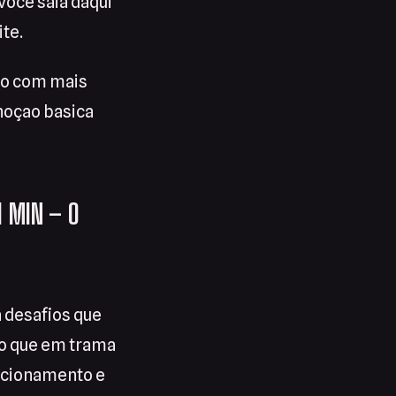
 voce saia daqui
te.
oto com mais
 noçao basica
1 MIN – O
 desafios que
do que em trama
lacionamento e