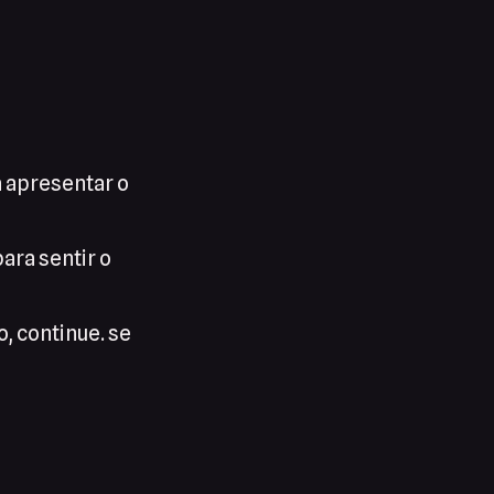
 apresentar o
ara sentir o
, continue. se