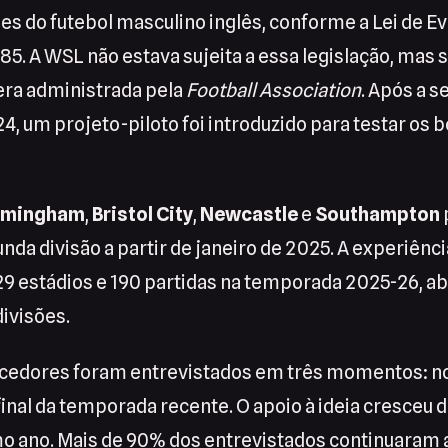
ões do futebol masculino inglês, conforme a Lei de E
85. A WSL não estava sujeita a essa legislação, mas
era administrada pela
Football Association
. Após a 
, um projeto-piloto foi introduzido para testar os b
rmingham
,
Bristol City
,
Newcastle
e
Southampton
nda divisão a partir de janeiro de 2025. A experiênci
 29 estádios e 190 partidas na temporada 2025-26, a
divisões.
orcedores foram entrevistados em três momentos: n
final da temporada recente. O apoio à ideia cresceu
imo ano. Mais de 90% dos entrevistados continuaram