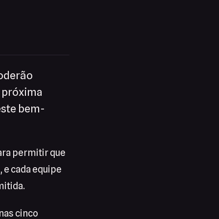
oderão
a próxima
este bem-
ara permitir que
, e cada equipe
mitida.
nas cinco