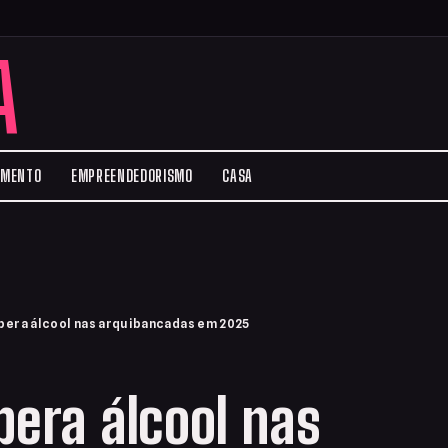
A
IMENTO
EMPREENDEDORISMO
CASA
bera álcool nas arquibancadas em 2025
bera álcool nas