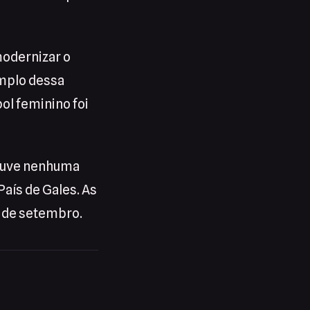
modernizar o
emplo dessa
ol feminino foi
ouve nenhuma
País de Gales. As
6 de setembro.