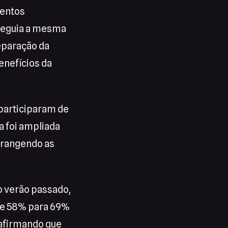
ventos
 seguia a mesma
separação da
enefícios da
participaram de
a foi ampliada
brangendo as
o verão passado,
 de 58% para 69%
 afirmando que