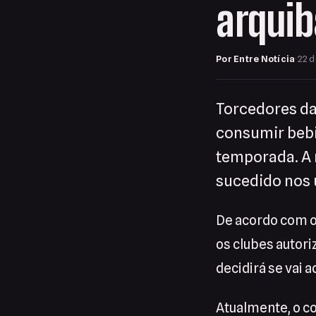
arqui
Por Entre Notícia
·
22 d
Torcedores d
consumir bebi
temporada. A 
sucedido nos 
De acordo com 
os clubes autori
decidirá se vai 
Atualmente, o c