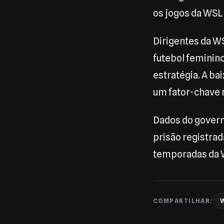
os jogos da WSL
Dirigentes da W
futebol feminino
estratégia. A ba
um fator-chave 
Dados do gover
prisão registrad
temporadas da W
W
COMPARTILHAR: