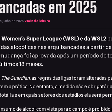
bancadas em 2025
e junho de 2026
·
2 min de leitura
a
Women's Super League (WSL)
e da
WSL2
p
das alcoólicas nas arquibancadas a partir d
mudança foi aprovada após um período de t
últimos 18 meses.
o
The Guardian
, as regras das ligas foram alteradas p
zem a prática. No entanto, a medida não é obrigatória
adotá-la e em quais setores dos estádios ela será per
onsumo de álcool com vista para o campo é proibido 