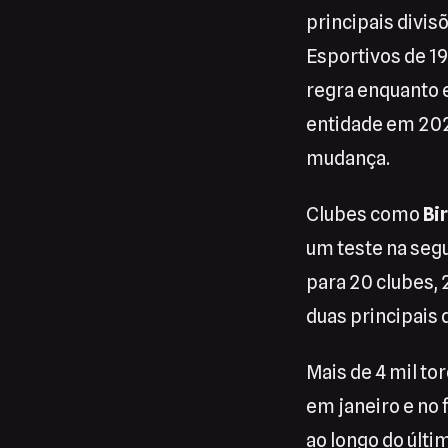
principais divis
Esportivos de 19
regra enquanto 
entidade em 2024
mudança.
Clubes como
Bi
um teste na segu
para 20 clubes,
duas principais 
Mais de 4 mil t
em janeiro e no 
ao longo do últ