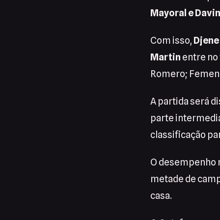
Mayoral e Davi
Com isso,
Djen
Martin
entre no 
Romero; Femenia,
A partida será d
parte intermediá
classificação p
O desempenho r
metade de campe
casa.