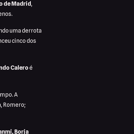
co de Madrid
,
enos.
indo uma derrota
nceu cinco dos
ndo Calero
é
ampo. A
ra, Romero;
nmi, Borja