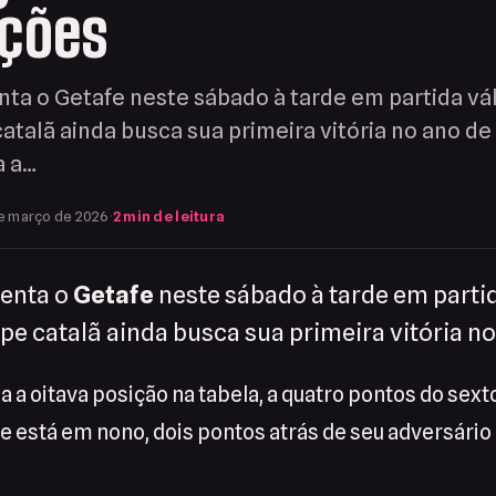
ações
ta o Getafe neste sábado à tarde em partida vál
catalã ainda busca sua primeira vitória no ano de
a a…
e março de 2026
·
2 min de leitura
enta o
Getafe
neste sábado à tarde em partid
ipe catalã ainda busca sua primeira vitória n
 a oitava posição na tabela, a quatro pontos do sext
fe está em nono, dois pontos atrás de seu adversário