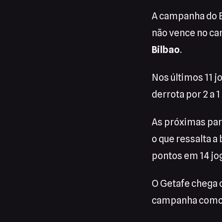
A campanha do E
não vence no ca
Bilbao
.
Nos últimos 11 j
derrota por 2 a 1
As próximas par
o que ressalta a
pontos em 14 jo
O Getafe chega c
campanha como vi