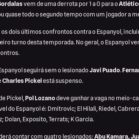
Bordalas
vem de uma derrota por 1 a 0 para o
Atléti
gou quase todo o segundo tempo com um jogador a m
os dois últimos confrontos contra o Espanyol, inclu
meiro turno desta temporada. No geral, o Espanyol ve
contros.
 Espanyol seguirá sem o lesionado
Javi Puado
.
Ferna
e
Charles Pickel
está suspenso.
de Pickel,
Pol Lozano
deve ganhar a vaga no meio-c
l do Espanyol é: Dmitrovic; El Hilali, Riedel, Cabre
; Dolan, Exposito, Terrats; K Garcia.
derá contar com quatro lesionados:
Abu Kamara, Jua