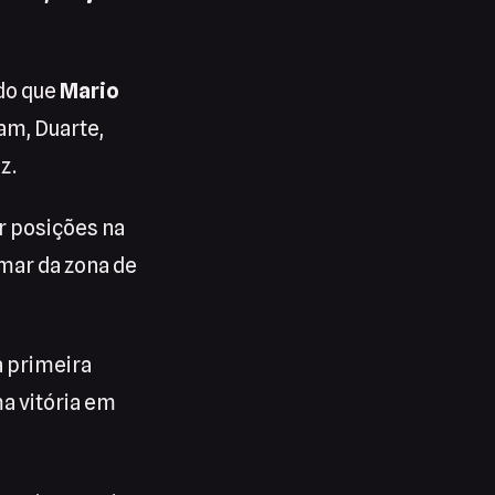
ndo que
Mario
am, Duarte,
z.
r posições na
imar da zona de
 primeira
a vitória em