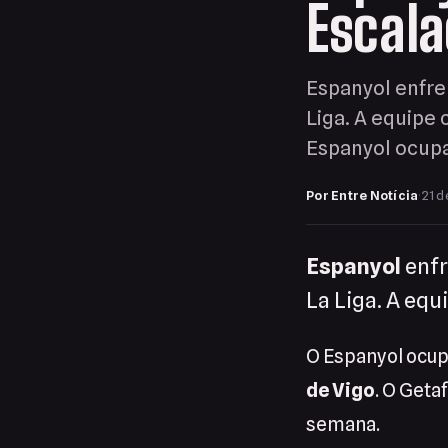
Escal
Espanyol enfren
Liga. A equipe 
Espanyol ocup
Por Entre Notícia
·
21 d
Espanyol
enfr
La Liga. A equ
O Espanyol ocupa
de Vigo
. O Geta
semana.