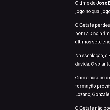
O time de
Jose 
jogo no qual jo
O Getafe perdeu 
por 1 a 0 no pri
últimos sete en
Na escalação, o
dúvida. O volant
Com a ausência 
formação prováve
Lozano, Gonzalez
O Getafe não po