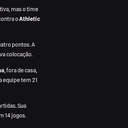
iva, mas o time
contra o
Athletic
tro pontos. A
va colocação.
na
, fora de casa,
 a equipe tem 21
rtidas. Sua
m 14 jogos.