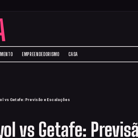
A
IMENTO
EMPREENDEDORISMO
CASA
ol vs Getafe: Previsão e Escalações
ol vs Getafe: Previs