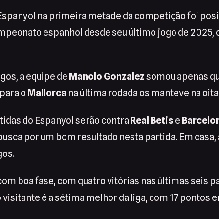
spanyol na primeira metade da competição foi posit
mpeonato espanhol desde seu último jogo de 2025, 
ogos, a equipe de
Manolo Gonzalez
somou apenas qua
 para o
Mallorca
na última rodada os manteve na oita
tidas do Espanyol serão contra
Real Betis
e
Barcelo
 busca por um bom resultado nesta partida. Em casa,
gos.
om boa fase, com quatro vitórias nas últimas seis pa
sitante é a sétima melhor da liga, com 17 pontos e