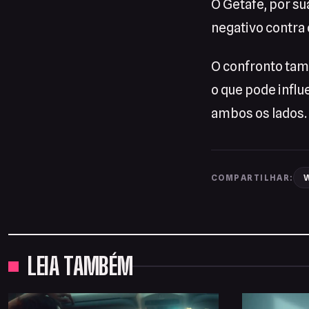
O Getafe, por su
negativo contra 
O confronto tamb
o que pode influ
ambos os lados.
W
COMPARTILHAR:
LEIA TAMBÉM