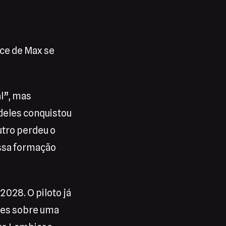
ce de Max se
l”, mas
 deles conquistou
utro perdeu o
ossa formação
2028. O piloto já
ores sobre uma