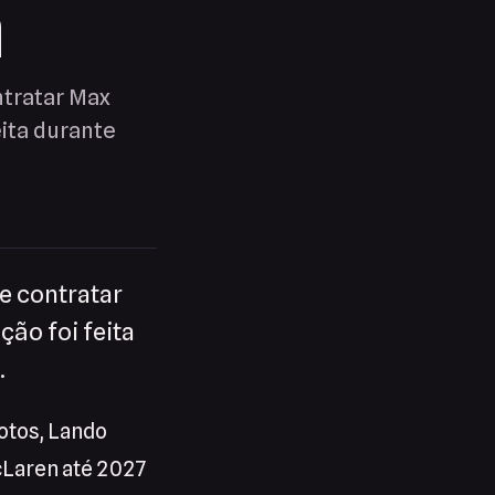
n
ntratar Max
eita durante
e contratar
ão foi feita
.
lotos, Lando
cLaren até 2027