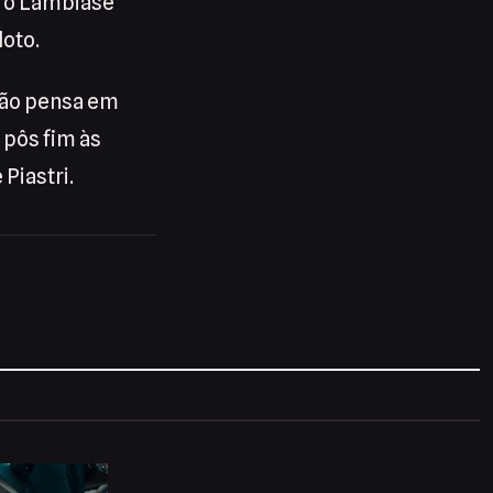
ero Lambiase
loto.
 não pensa em
 pôs fim às
Piastri.