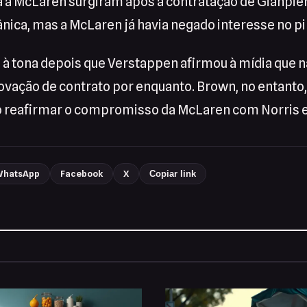
ra a McLaren surgiram após a contratação de Gianpi
ânica, mas a McLaren já havia negado interesse no pi
u à tona depois que Verstappen afirmou à mídia que
vação de contrato por enquanto. Brown, no entanto,
 reafirmar o compromisso da McLaren com Norris e 
hatsApp
Facebook
X
Copiar link