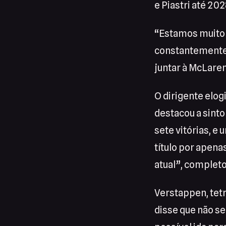
e Piastri até 202
“Estamos muito f
constantemente 
juntar à McLare
O dirigente elo
destacou a sinto
sete vitórias, e
título por apen
atual”, completo
Verstappen, tetr
disse que não se