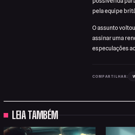
possível ida pa
pela equipe brit
O assunto volto
assinar uma reno
especulações ao
W
COMPARTILHAR:
LEIA TAMBÉM