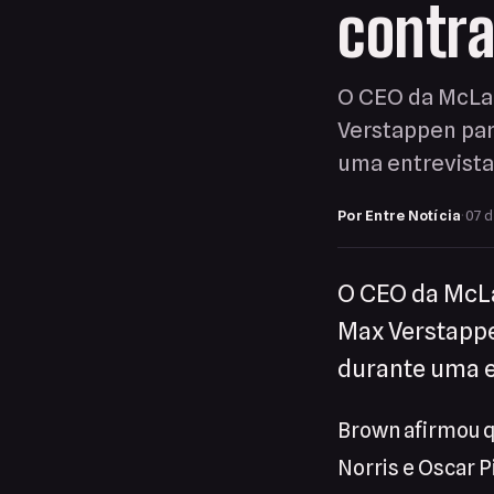
contr
O CEO da McLar
Verstappen para
uma entrevista
Por Entre Notícia
·
07 d
O CEO da McLa
Max Verstappe
durante uma e
Brown afirmou qu
Norris e Oscar P