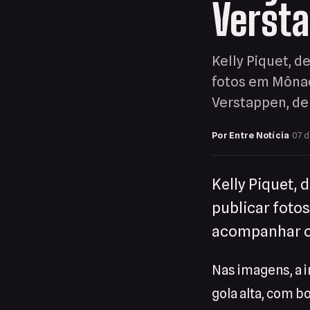
Verst
Kelly Piquet, d
fotos em Mônac
Verstappen, de
Por Entre Notícia
·
07 d
Kelly Piquet, 
publicar foto
acompanhar o 
Nas imagens, a 
gola alta, com b