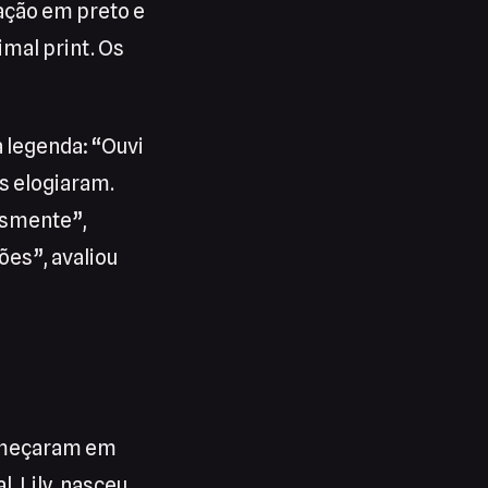
ação em preto e
mal print. Os
a legenda: “Ouvi
s elogiaram.
lesmente”,
ões”, avaliou
começaram em
, Lily, nasceu