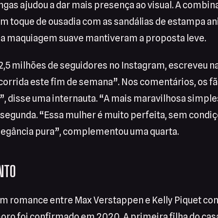
ngas ajudou a dar mais presença ao visual. A combin
m toque de ousadia com as sandálias de estampa ani
e a maquiagem suave mantiveram a proposta leve.
 2,5 milhões de seguidores no Instagram, escreveu n
corrida este fim de semana”. Nos comentários, os fã
e”, disse uma internauta. “A mais maravilhosa simp
segunda. “Essa mulher é muito perfeita, sem condiç
Elegância pura”, complementou uma quarta.
NTO
um romance entre Max Verstappen e Kelly Piquet 
ro foi confirmado em 2020. A primeira filha do casal