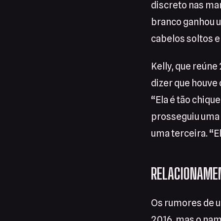
discreto nas ma
branco ganhou u
cabelos soltos 
Kelly, que reúne
dizer que houve 
“Ela é tão chiqu
prosseguiu uma 
uma terceira. “
RELACIONAME
Os rumores de 
2016, mas o namo