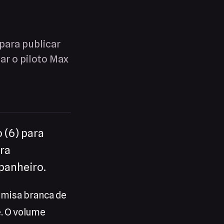
 para publicar
r o piloto Max
 (6) para
ara
panheiro.
amisa branca de
e. O volume