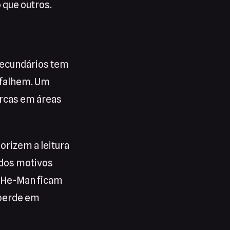
 que outros.
secundários tem
 falhem. Um
arcas em áreas
rizem a leitura
 dos motivos
e He-Man ficam
 perde em