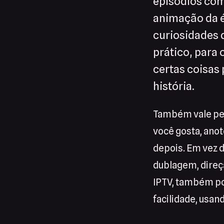
episódios come
animação da é
curiosidades
prático, para
certas coisas
história.
Também vale pe
você gosta, ano
depois. Em vez d
dublagem, direçã
IPTV, também po
facilidade, usan