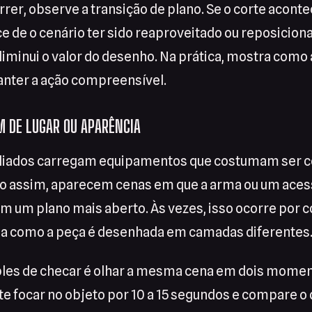
rer, observe a transição de plano. Se o corte acont
e de o cenário ter sido reaproveitado ou reposicio
 diminui o valor do desenho. Na prática, mostra com
anter a ação compreensível.
M DE LUGAR OU APARÊNCIA
liados carregam equipamentos que costumam ser c
o assim, aparecem cenas em que a arma ou um aces
m um plano mais aberto. Às vezes, isso ocorre por c
rma como a peça é desenhada em camadas diferentes
es de checar é olhar a mesma cena em dois moment
e focar no objeto por 10 a 15 segundos e compare o 