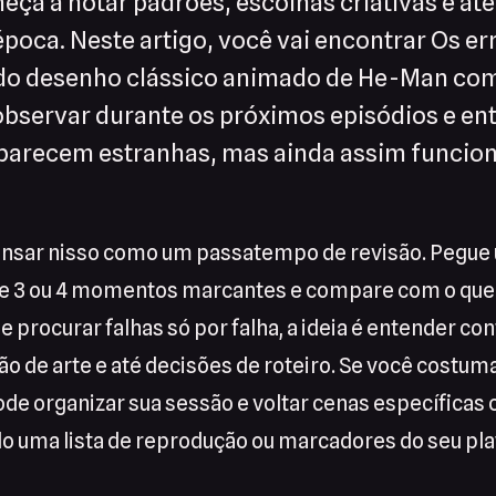
ça a notar padrões, escolhas criativas e até
poca. Neste artigo, você vai encontrar Os er
 do desenho clássico animado de He-Man co
 observar durante os próximos episódios e en
 parecem estranhas, mas ainda assim funcio
nsar nisso como um passatempo de revisão. Pegue 
te 3 ou 4 momentos marcantes e compare com o que
e procurar falhas só por falha, a ideia é entender con
o de arte e até decisões de roteiro. Se você costuma
de organizar sua sessão e voltar cenas específicas
do uma lista de reprodução ou marcadores do seu pla