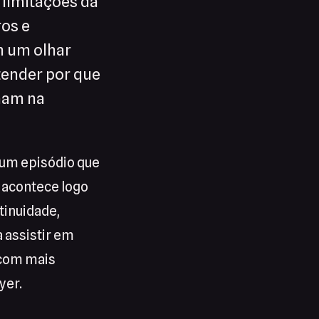
 limitações da
ros e
m um olhar
tender por que
nam na
um episódio que
 acontece logo
tinuidade,
 assistir em
 com mais
yer.