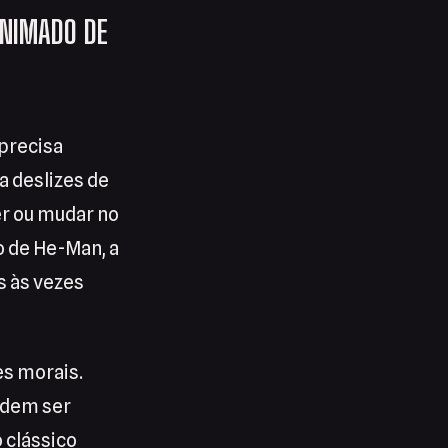
ANIMADO DE
precisa
a deslizes de
r ou mudar no
o de He-Man, a
s às vezes
es morais.
podem ser
 clássico