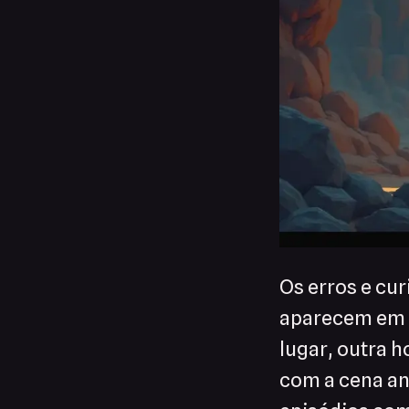
Os erros e cu
aparecem em p
lugar, outra 
com a cena ant