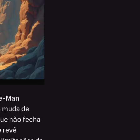
He-Man
e muda de
que não fecha
e revê