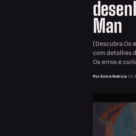
desenh
Man
(Descubra Os e
com detalhes d
Os erros e cur
Por Entre Notícia
·
05 d