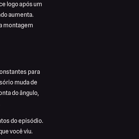
ece logo após um
nado aumenta.
o a montagem
onstantes para
sório muda de
onta do ângulo,
.
os do episódio.
que você viu.