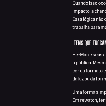
Quando isso ocor
impacto, a chanc
Essa lógica não
trabalha para m
ITENS QUE TROCA
He-Man e seus a
o público. Mesm
cor ou formato e
da luz ou da fo
Uma forma simpl
Em rewatch, tent