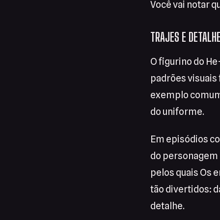
Você vai notar q
TRAJES E DETALH
O figurino do H
padrões visuais
exemplo comum é
do uniforme.
Em episódios co
do personagem e
pelos quais Os 
tão divertidos:
detalhe.