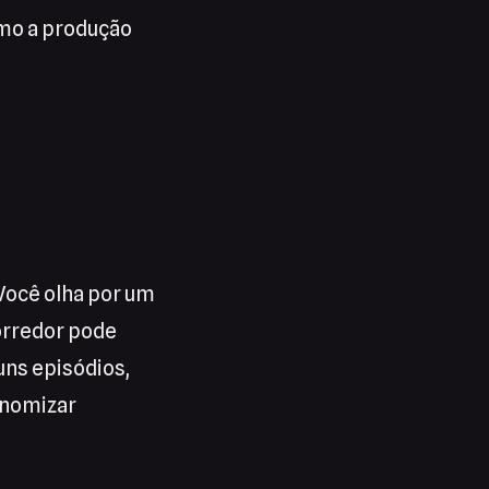
omo a produção
 Você olha por um
orredor pode
uns episódios,
onomizar