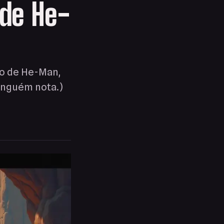
de He-
do de He-Man,
inguém nota.)