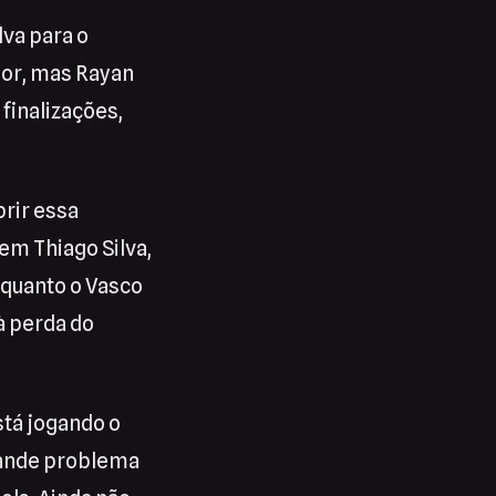
lva para o
or, mas Rayan
finalizações,
prir essa
m Thiago Silva,
nquanto o Vasco
à perda do
stá jogando o
grande problema