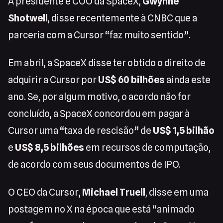
A presidente e COO da SpaceX,
Gwynne
Shotwell
, disse recentemente à CNBC que a
parceria com a Cursor “faz muito sentido”.
Em abril, a SpaceX disse ter obtido o direito de
adquirir a Cursor por
US$ 60 bilhões
ainda este
ano. Se, por algum motivo, o acordo não for
concluído, a SpaceX concordou em pagar à
Cursor uma “taxa de rescisão” de
US$ 1,5 bilhão
e
US$ 8,5 bilhões
em recursos de computação,
de acordo com seus documentos de IPO.
O CEO da Cursor,
Michael Truell
, disse em uma
postagem no X na época que está “animado