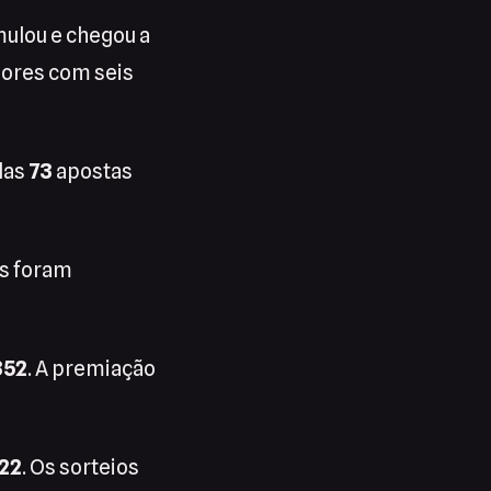
mulou e chegou a
ores com seis
das
73
apostas
s foram
852
. A premiação
22
. Os sorteios