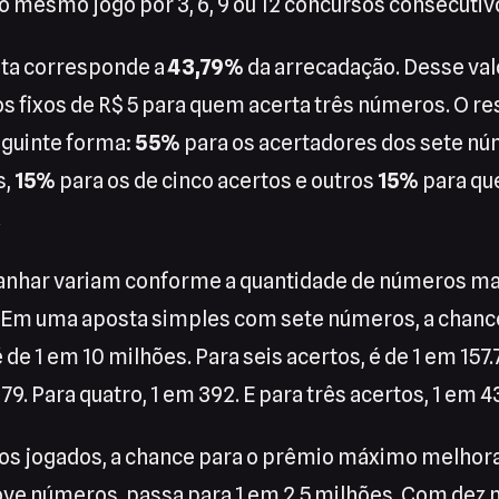
o mesmo jogo por 3, 6, 9 ou 12 concursos consecutiv
ta corresponde a
43,79%
da arrecadação. Desse val
 fixos de R$ 5 para quem acerta três números. O re
eguinte forma:
55%
para os acertadores dos sete n
s,
15%
para os de cinco acertos e outros
15%
para qu
.
anhar variam conforme a quantidade de números m
. Em uma aposta simples com sete números, a chance
 de 1 em 10 milhões. Para seis acertos, é de 1 em 157.
79. Para quatro, 1 em 392. E para três acertos, 1 em 43
s jogados, a chance para o prêmio máximo melhora
ve números, passa para 1 em 2,5 milhões. Com dez 