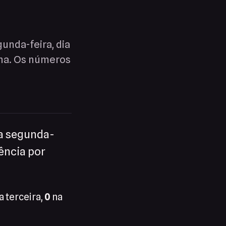
unda-feira, dia
una. Os números
ta segunda-
ência por
a terceira,
0
na