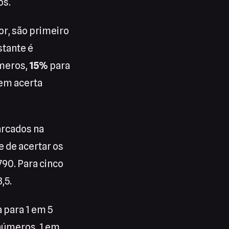
os.
or, são primeiro
stante é
úmeros,
15%
para
em acerta
arcados na
 de acertar os
790. Para cinco
,5.
 para 1 em 5
números, 1 em