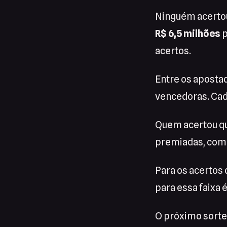
Ninguém acertou
R$ 6,5 milhões
p
acertos.
Entre os aposta
vencedoras. Cad
Quem acertou qu
premiadas, com 
Para os acertos
para essa faixa é
O próximo sortei