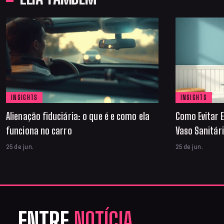
INSIGHTS
INSIGHTS
Alienação fiduciária: o que é e como ela
Como Evitar E
funciona no carro
Vaso Sanitár
25 de jun.
25 de jun.
ENTRE
NOTÍCIA