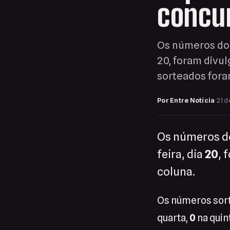
concu
Os números do 
20, foram divu
sorteados foram
Por Entre Notícia
·
21 d
Os números do
feira, dia
20
, 
coluna.
Os números sor
quarta,
0
na quin