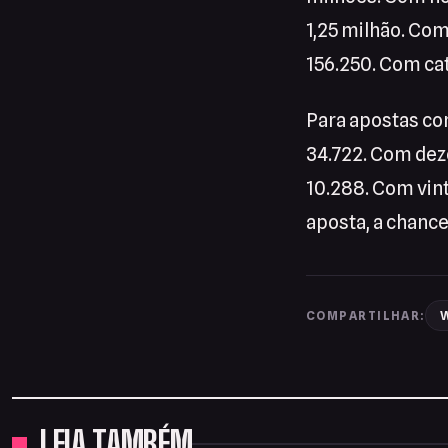
1,25 milhão. Com
156.250. Com cat
Para apostas co
34.722. Com dez
10.288. Com vin
aposta, a chance
W
COMPARTILHAR:
LEIA TAMBÉM