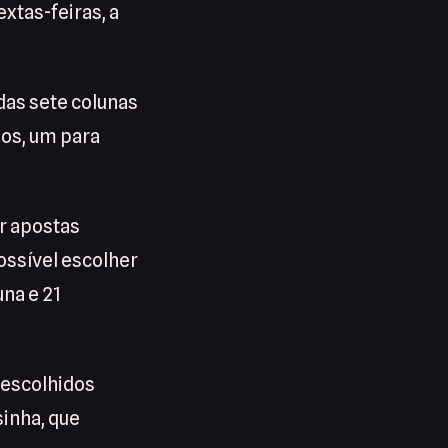
xtas-feiras, a
das sete colunas
dos, um para
r apostas
ossível escolher
na e 21
 escolhidos
inha, que