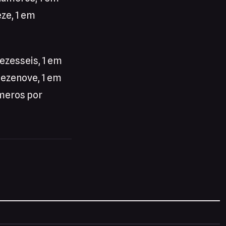
eze, 1 em
ezesseis, 1 em
dezenove, 1 em
úmeros por