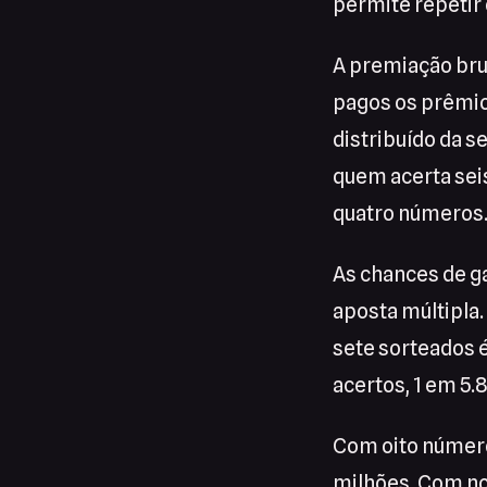
permite repetir 
A premiação bru
pagos os prêmios
distribuído da s
quem acerta sei
quatro números
As chances de g
aposta múltipla
sete sorteados é
acertos, 1 em 5.8
Com oito número
milhões. Com no