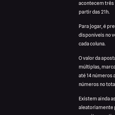
acontecem três 
partir das 21h.
Para jogar, é pr
disponíveis no 
cada coluna.
O valor da apost
múltiplas, marc
até 14 números 
números no total
Existem ainda a
aleatoriamente 