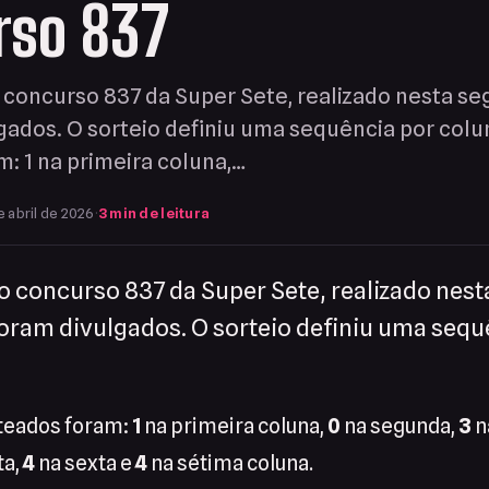
rso 837
concurso 837 da Super Sete, realizado nesta seg
lgados. O sorteio definiu uma sequência por col
: 1 na primeira coluna,…
e abril de 2026
·
3 min de leitura
 concurso 837 da Super Sete, realizado nes
foram divulgados. O sorteio definiu uma sequ
teados foram:
1
na primeira coluna,
0
na segunda,
3
n
ta,
4
na sexta e
4
na sétima coluna.