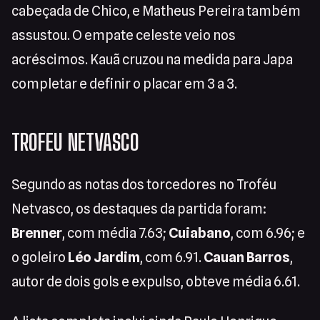
cabeçada de Chico, e Matheus Pereira também
assustou. O empate celeste veio nos
acréscimos. Kauã cruzou na medida para Japa
completar e definir o placar em 3 a 3.
TROFEU NETVASCO
Segundo as notas dos torcedores no Troféu
Netvasco, os destaques da partida foram:
Brenner
, com média 7.63;
Cuiabano
, com 6.96; e
o goleiro
Léo Jardim
, com 6.91.
Cauan Barros
,
autor de dois gols e expulso, obteve média 6.61.