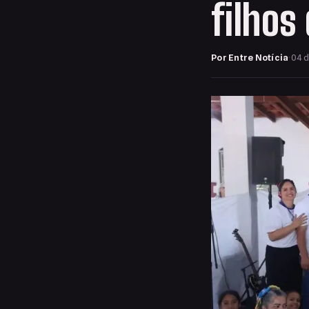
filhos
Por Entre Notícia
·
04 d