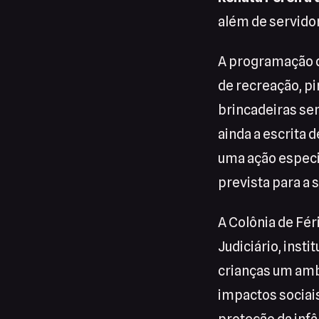
além de servidor
A programação da
de recreação, pi
brincadeiras se
ainda a escrita 
uma ação especia
prevista para a
A Colônia de Fé
Judiciário, insti
crianças um amb
impactos sociai