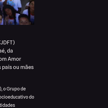
(TJDFT)
aé, da
 com Amor
os pais ou mães
), o Grupo de
ocioeducativo do
ntidades